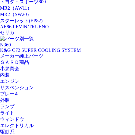
トヨタ・スポーツ800
MR2（AW11）
MR2（SW20）
スターレット(EP82)
AE86 LEVIN/TRUENO
セリカ
パーツ別一覧
N360
K&G C72 SUPER COOLING SYSTEM
メーカー純正パーツ
ＳＡＲＤ商品
小泉商会
内装
エンジン
サスペンション
ブレーキ
外装
ランプ
ライト
ウィンドウ
エレクトリカル
駆動系