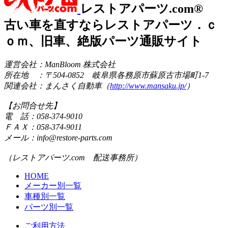
レストアパーツ.com®
古い車を直すならレストアパーツ．ｃ
ｏｍ、旧車、絶版パーツ通販サイト
運営会社：ManBloom 株式会社
所在地 ：〒504-0852 岐阜県各務原市蘇原古市場町1-7
関連会社：まんさく自動車（
http://www.mansaku.jp/
）
【お問合せ先】
電 話：058-374-9010
ＦＡＸ：058-374-9011
メール：info@restore-parts.com
（レストアパーツ.com 配送事務所）
HOME
メーカー別一覧
車種別一覧
パーツ別一覧
ご利用方法