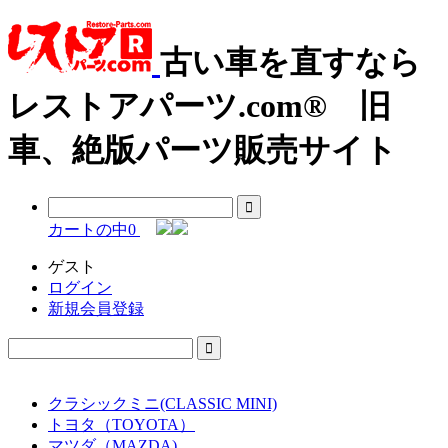
古い車を直すなら
レストアパーツ.com® 旧
車、絶版パーツ販売サイト
カートの中
0
ゲスト
ログイン
新規会員登録
クラシックミニ(CLASSIC MINI)
トヨタ（TOYOTA）
マツダ（MAZDA)