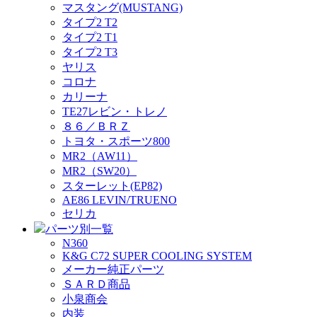
マスタング(MUSTANG)
タイプ2 T2
タイプ2 T1
タイプ2 T3
ヤリス
コロナ
カリーナ
TE27レビン・トレノ
８６／ＢＲＺ
トヨタ・スポーツ800
MR2（AW11）
MR2（SW20）
スターレット(EP82)
AE86 LEVIN/TRUENO
セリカ
パーツ別一覧
N360
K&G C72 SUPER COOLING SYSTEM
メーカー純正パーツ
ＳＡＲＤ商品
小泉商会
内装