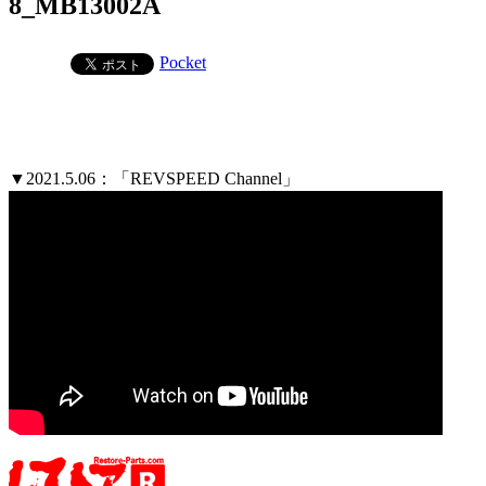
8_MB13002A
Pocket
▼2021.5.06：「REVSPEED Channel」