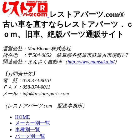
レストアパーツ.com®
古い車を直すならレストアパーツ．ｃ
ｏｍ、旧車、絶版パーツ通販サイト
運営会社：ManBloom 株式会社
所在地 ：〒504-0852 岐阜県各務原市蘇原古市場町1-7
関連会社：まんさく自動車（
http://www.mansaku.jp/
）
【お問合せ先】
電 話：058-374-9010
ＦＡＸ：058-374-9011
メール：info@restore-parts.com
（レストアパーツ.com 配送事務所）
HOME
メーカー別一覧
車種別一覧
パーツ別一覧