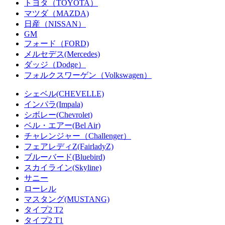
トヨタ（TOYOTA）
マツダ（MAZDA)
日産（NISSAN）
GM
フォード（FORD)
メルセデス(Mercedes)
ダッジ（Dodge）
フォルクスワーゲン（Volkswagen）
シェベル(CHEVELLE)
インパラ(Impala)
シボレー(Chevrolet)
ベル・エアー(Bel Air)
チャレンジャー（Challenger）
フェアレディZ(FairladyZ)
ブルーバード(Bluebird)
スカイライン(Skyline)
サニー
ローレル
マスタング(MUSTANG)
タイプ2 T2
タイプ2 T1