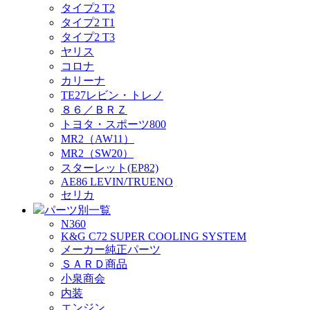
タイプ2 T2
タイプ2 T1
タイプ2 T3
ヤリス
コロナ
カリーナ
TE27レビン・トレノ
８６／ＢＲＺ
トヨタ・スポーツ800
MR2（AW11）
MR2（SW20）
スターレット(EP82)
AE86 LEVIN/TRUENO
セリカ
パーツ別一覧
N360
K&G C72 SUPER COOLING SYSTEM
メーカー純正パーツ
ＳＡＲＤ商品
小泉商会
内装
エンジン