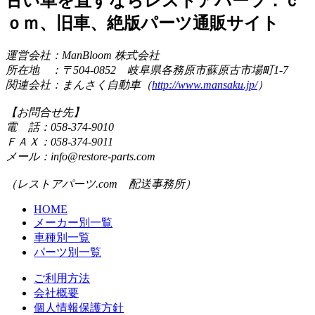
古い車を直すならレストアパーツ．ｃ
ｏｍ、旧車、絶版パーツ通販サイト
運営会社：ManBloom 株式会社
所在地 ：〒504-0852 岐阜県各務原市蘇原古市場町1-7
関連会社：まんさく自動車（
http://www.mansaku.jp/
）
【お問合せ先】
電 話：058-374-9010
ＦＡＸ：058-374-9011
メール：info@restore-parts.com
（レストアパーツ.com 配送事務所）
HOME
メーカー別一覧
車種別一覧
パーツ別一覧
ご利用方法
会社概要
個人情報保護方針