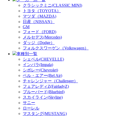
クラシックミニ(CLASSIC MINI)
トヨタ（TOYOTA）
マツダ（MAZDA)
日産（NISSAN）
GM
フォード（FORD)
メルセデス(Mercedes)
ダッジ（Dodge）
フォルクスワーゲン（Volkswagen）
車種別一覧
シェベル(CHEVELLE)
インパラ(Impala)
シボレー(Chevrolet)
ベル・エアー(Bel Air)
チャレンジャー（Challenger）
フェアレディZ(FairladyZ)
ブルーバード(Bluebird)
スカイライン(Skyline)
サニー
ローレル
マスタング(MUSTANG)