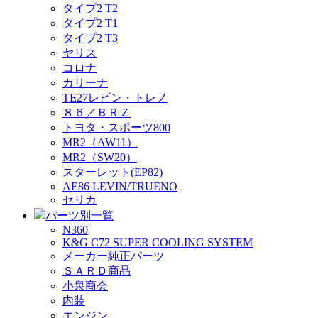
タイプ2 T2
タイプ2 T1
タイプ2 T3
ヤリス
コロナ
カリーナ
TE27レビン・トレノ
８６／ＢＲＺ
トヨタ・スポーツ800
MR2（AW11）
MR2（SW20）
スターレット(EP82)
AE86 LEVIN/TRUENO
セリカ
パーツ別一覧
N360
K&G C72 SUPER COOLING SYSTEM
メーカー純正パーツ
ＳＡＲＤ商品
小泉商会
内装
エンジン