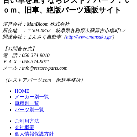
古い車を直すならレストアパーツ．ｃ
ｏｍ、旧車、絶版パーツ通販サイト
運営会社：ManBloom 株式会社
所在地 ：〒504-0852 岐阜県各務原市蘇原古市場町1-7
関連会社：まんさく自動車（
http://www.mansaku.jp/
）
【お問合せ先】
電 話：058-374-9010
ＦＡＸ：058-374-9011
メール：info@restore-parts.com
（レストアパーツ.com 配送事務所）
HOME
メーカー別一覧
車種別一覧
パーツ別一覧
ご利用方法
会社概要
個人情報保護方針