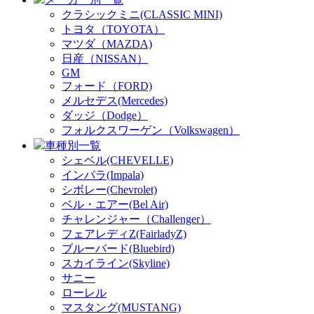
クラシックミニ(CLASSIC MINI)
トヨタ（TOYOTA）
マツダ（MAZDA)
日産（NISSAN）
GM
フォード（FORD)
メルセデス(Mercedes)
ダッジ（Dodge）
フォルクスワーゲン（Volkswagen）
車種別一覧
シェベル(CHEVELLE)
インパラ(Impala)
シボレー(Chevrolet)
ベル・エアー(Bel Air)
チャレンジャー（Challenger）
フェアレディZ(FairladyZ)
ブルーバード(Bluebird)
スカイライン(Skyline)
サニー
ローレル
マスタング(MUSTANG)