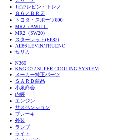
カリーナ
TE27レビン・トレノ
８６／ＢＲＺ
トヨタ・スポーツ800
MR2（AW11）
MR2（SW20）
スターレット(EP82)
AE86 LEVIN/TRUENO
セリカ
N360
K&G C72 SUPER COOLING SYSTEM
メーカー純正パーツ
ＳＡＲＤ商品
小泉商会
内装
エンジン
サスペンション
ブレーキ
外装
ランプ
ライト