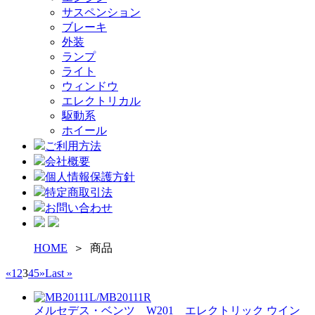
サスペンション
ブレーキ
外装
ランプ
ライト
ウィンドウ
エレクトリカル
駆動系
ホイール
ご利用方法
会社概要
個人情報保護方針
特定商取引法
お問い合わせ
HOME
＞ 商品
«
1
2
3
4
5
»
Last »
メルセデス・ベンツ W201 エレクトリック ウイン