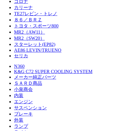
コロナ
カリーナ
TE27レビン・トレノ
８６／ＢＲＺ
トヨタ・スポーツ800
MR2（AW11）
MR2（SW20）
スターレット(EP82)
AE86 LEVIN/TRUENO
セリカ
N360
K&G C72 SUPER COOLING SYSTEM
メーカー純正パーツ
ＳＡＲＤ商品
小泉商会
内装
エンジン
サスペンション
ブレーキ
外装
ランプ