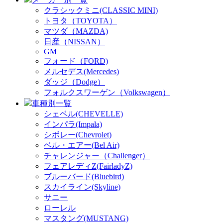
クラシックミニ(CLASSIC MINI)
トヨタ（TOYOTA）
マツダ（MAZDA)
日産（NISSAN）
GM
フォード（FORD)
メルセデス(Mercedes)
ダッジ（Dodge）
フォルクスワーゲン（Volkswagen）
車種別一覧
シェベル(CHEVELLE)
インパラ(Impala)
シボレー(Chevrolet)
ベル・エアー(Bel Air)
チャレンジャー（Challenger）
フェアレディZ(FairladyZ)
ブルーバード(Bluebird)
スカイライン(Skyline)
サニー
ローレル
マスタング(MUSTANG)