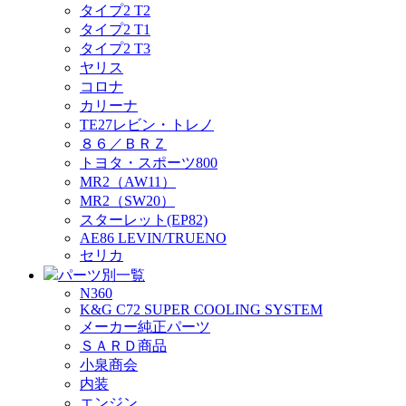
タイプ2 T2
タイプ2 T1
タイプ2 T3
ヤリス
コロナ
カリーナ
TE27レビン・トレノ
８６／ＢＲＺ
トヨタ・スポーツ800
MR2（AW11）
MR2（SW20）
スターレット(EP82)
AE86 LEVIN/TRUENO
セリカ
パーツ別一覧
N360
K&G C72 SUPER COOLING SYSTEM
メーカー純正パーツ
ＳＡＲＤ商品
小泉商会
内装
エンジン