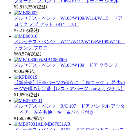
フォード ブロンコ 1968-1977 ボディー シェル
¥2,813,250
(税込)
メルセデス・ベンツ W108/W109/W114/W115 ドア
ロック ノブ セット（4ピース）
¥7,216
(税込)
メルセデス・ベンツ W111/W112/W108/W109/W110
トランク フロア
¥68,574
(税込)
メルセデス・ベンツ W108/W109 ドア クランプ
¥506
(税込)
【新発売】旧車パーツの保存に 「 錆ニック 」 希少パ
ーツ管理の新定番【レストアパーツ.comオリジナル】
¥1,650
(税込)
メルセデス・ベンツ R/C 107 ドア ハンドル アウタ
ー ペア 左右共通 キー＆パッド付き
¥158,796
(税込)
メルセデス・ベンツ R107 ドア ウインドウ ガラス