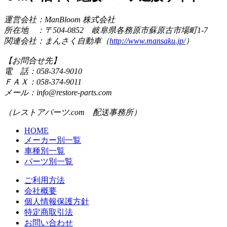
運営会社：ManBloom 株式会社
所在地 ：〒504-0852 岐阜県各務原市蘇原古市場町1-7
関連会社：まんさく自動車（
http://www.mansaku.jp/
）
【お問合せ先】
電 話：058-374-9010
ＦＡＸ：058-374-9011
メール：info@restore-parts.com
（レストアパーツ.com 配送事務所）
HOME
メーカー別一覧
車種別一覧
パーツ別一覧
ご利用方法
会社概要
個人情報保護方針
特定商取引法
お問い合わせ