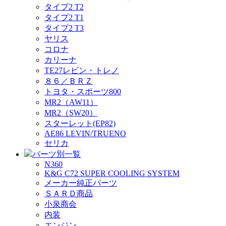
タイプ2 T2
タイプ2 T1
タイプ2 T3
ヤリス
コロナ
カリーナ
TE27レビン・トレノ
８６／ＢＲＺ
トヨタ・スポーツ800
MR2（AW11）
MR2（SW20）
スターレット(EP82)
AE86 LEVIN/TRUENO
セリカ
パーツ別一覧
N360
K&G C72 SUPER COOLING SYSTEM
メーカー純正パーツ
ＳＡＲＤ商品
小泉商会
内装
エンジン