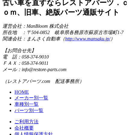
古い車を直すならレストアパーツ．ｃ
ｏｍ、旧車、絶版パーツ通販サイト
運営会社：ManBloom 株式会社
所在地 ：〒504-0852 岐阜県各務原市蘇原古市場町1-7
関連会社：まんさく自動車（
http://www.mansaku.jp/
）
【お問合せ先】
電 話：058-374-9010
ＦＡＸ：058-374-9011
メール：info@restore-parts.com
（レストアパーツ.com 配送事務所）
HOME
メーカー別一覧
車種別一覧
パーツ別一覧
ご利用方法
会社概要
個人情報保護方針