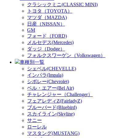
クラシックミニ(CLASSIC MINI)
トヨタ（TOYOTA）
マツダ（MAZDA)
日産（NISSAN）
GM
フォード（FORD)
メルセデス(Mercedes)
ダッジ（Dodge）
フォルクスワーゲン（Volkswagen）
車種別一覧
シェベル(CHEVELLE)
インパラ(Impala)
シボレー(Chevrolet)
ベル・エアー(Bel Air)
チャレンジャー（Challenger）
フェアレディZ(FairladyZ)
ブルーバード(Bluebird)
スカイライン(Skyline)
サニー
ローレル
マスタング(MUSTANG)