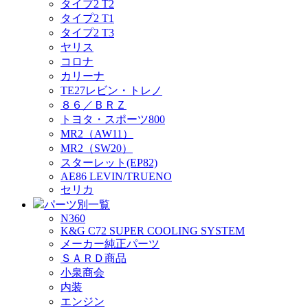
タイプ2 T2
タイプ2 T1
タイプ2 T3
ヤリス
コロナ
カリーナ
TE27レビン・トレノ
８６／ＢＲＺ
トヨタ・スポーツ800
MR2（AW11）
MR2（SW20）
スターレット(EP82)
AE86 LEVIN/TRUENO
セリカ
パーツ別一覧
N360
K&G C72 SUPER COOLING SYSTEM
メーカー純正パーツ
ＳＡＲＤ商品
小泉商会
内装
エンジン