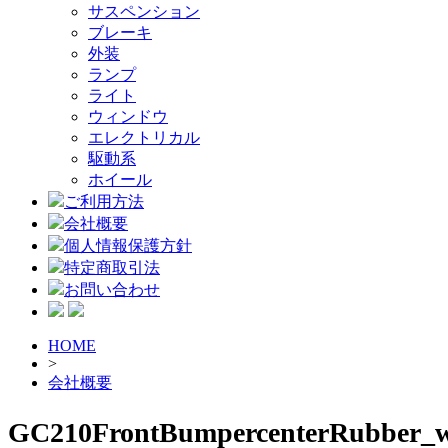
サスペンション
ブレーキ
外装
ランプ
ライト
ウィンドウ
エレクトリカル
駆動系
ホイール
ご利用方法
会社概要
個人情報保護方針
特定商取引法
お問い合わせ
HOME
>
会社概要
GC210FrontBumpercenterRubber_w