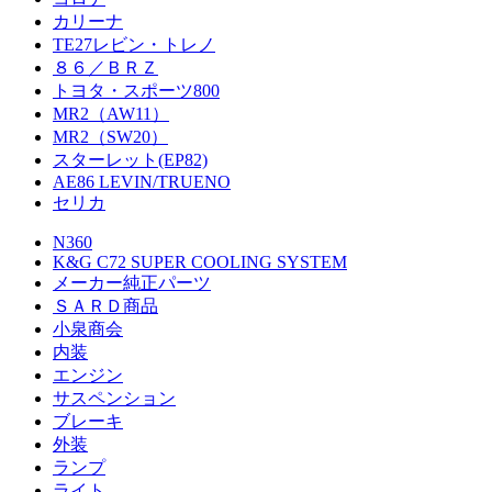
カリーナ
TE27レビン・トレノ
８６／ＢＲＺ
トヨタ・スポーツ800
MR2（AW11）
MR2（SW20）
スターレット(EP82)
AE86 LEVIN/TRUENO
セリカ
N360
K&G C72 SUPER COOLING SYSTEM
メーカー純正パーツ
ＳＡＲＤ商品
小泉商会
内装
エンジン
サスペンション
ブレーキ
外装
ランプ
ライト