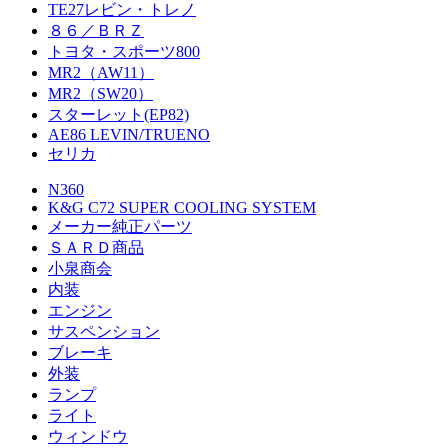
TE27レビン・トレノ
８６／ＢＲＺ
トヨタ・スポーツ800
MR2（AW11）
MR2（SW20）
スターレット(EP82)
AE86 LEVIN/TRUENO
セリカ
N360
K&G C72 SUPER COOLING SYSTEM
メーカー純正パーツ
ＳＡＲＤ商品
小泉商会
内装
エンジン
サスペンション
ブレーキ
外装
ランプ
ライト
ウィンドウ