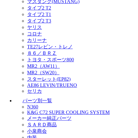
マスタング(MUSTANG)
タイプ2 T2
タイプ2 T1
タイプ2 T3
ヤリス
コロナ
カリーナ
TE27レビン・トレノ
８６／ＢＲＺ
トヨタ・スポーツ800
MR2（AW11）
MR2（SW20）
スターレット(EP82)
AE86 LEVIN/TRUENO
セリカ
パーツ別一覧
N360
K&G C72 SUPER COOLING SYSTEM
メーカー純正パーツ
ＳＡＲＤ商品
小泉商会
内装