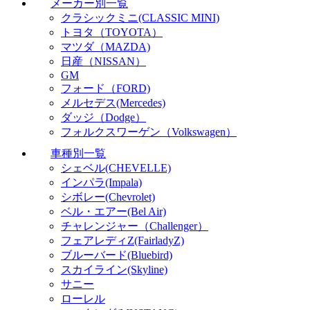
メーカー別一覧
クラシックミニ(CLASSIC MINI)
トヨタ（TOYOTA）
マツダ（MAZDA)
日産（NISSAN）
GM
フォード（FORD)
メルセデス(Mercedes)
ダッジ（Dodge）
フォルクスワーゲン（Volkswagen）
車種別一覧
シェベル(CHEVELLE)
インパラ(Impala)
シボレー(Chevrolet)
ベル・エアー(Bel Air)
チャレンジャー（Challenger）
フェアレディZ(FairladyZ)
ブルーバード(Bluebird)
スカイライン(Skyline)
サニー
ローレル