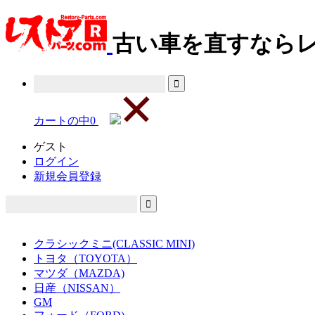
古い車を直すならレ
カートの中
0
ゲスト
ログイン
新規会員登録
クラシックミニ(CLASSIC MINI)
トヨタ（TOYOTA）
マツダ（MAZDA)
日産（NISSAN）
GM