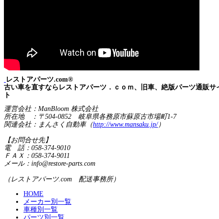
レストアパーツ.com®
古い車を直すならレストアパーツ．ｃｏｍ、旧車、絶版パーツ通販サ
ト
運営会社：ManBloom 株式会社
所在地 ：〒504-0852 岐阜県各務原市蘇原古市場町1-7
関連会社：まんさく自動車（
http://www.mansaku.jp/
）
【お問合せ先】
電 話：058-374-9010
ＦＡＸ：058-374-9011
メール：info@restore-parts.com
（レストアパーツ.com 配送事務所）
HOME
メーカー別一覧
車種別一覧
パーツ別一覧