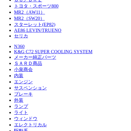
トヨタ・スポーツ800
MR2（AW11）
MR2（SW20）
スターレット(EP82)
AE86 LEVIN/TRUENO
セリカ
N360
K&G C72 SUPER COOLING SYSTEM
メーカー純正パーツ
ＳＡＲＤ商品
小泉商会
内装
エンジン
サスペンション
ブレーキ
外装
ランプ
ライト
ウィンドウ
エレクトリカル
駆動系