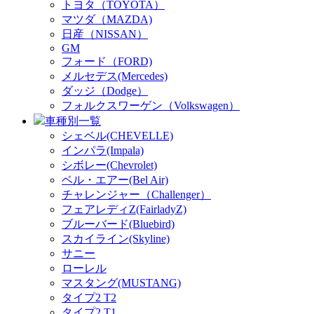
トヨタ（TOYOTA）
マツダ（MAZDA)
日産（NISSAN）
GM
フォード（FORD)
メルセデス(Mercedes)
ダッジ（Dodge）
フォルクスワーゲン（Volkswagen）
車種別一覧
シェベル(CHEVELLE)
インパラ(Impala)
シボレー(Chevrolet)
ベル・エアー(Bel Air)
チャレンジャー（Challenger）
フェアレディZ(FairladyZ)
ブルーバード(Bluebird)
スカイライン(Skyline)
サニー
ローレル
マスタング(MUSTANG)
タイプ2 T2
タイプ2 T1