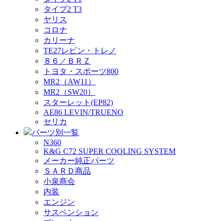
タイプ2 T3
ヤリス
コロナ
カリーナ
TE27レビン・トレノ
８６／ＢＲＺ
トヨタ・スポーツ800
MR2（AW11）
MR2（SW20）
スターレット(EP82)
AE86 LEVIN/TRUENO
セリカ
パーツ別一覧
N360
K&G C72 SUPER COOLING SYSTEM
メーカー純正パーツ
ＳＡＲＤ商品
小泉商会
内装
エンジン
サスペンション