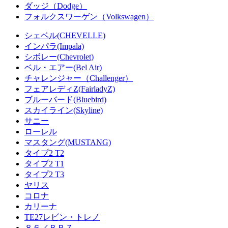
ダッジ（Dodge）
フォルクスワーゲン（Volkswagen）
シェベル(CHEVELLE)
インパラ(Impala)
シボレー(Chevrolet)
ベル・エアー(Bel Air)
チャレンジャー（Challenger）
フェアレディZ(FairladyZ)
ブルーバード(Bluebird)
スカイライン(Skyline)
サニー
ローレル
マスタング(MUSTANG)
タイプ2 T2
タイプ2 T1
タイプ2 T3
ヤリス
コロナ
カリーナ
TE27レビン・トレノ
８６／ＢＲＺ