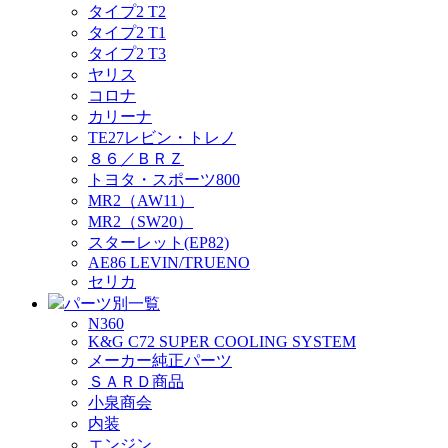
タイプ2 T2
タイプ2 T1
タイプ2 T3
ヤリス
コロナ
カリーナ
TE27レビン・トレノ
８６／ＢＲＺ
トヨタ・スポーツ800
MR2（AW11）
MR2（SW20）
スターレット(EP82)
AE86 LEVIN/TRUENO
セリカ
パーツ別一覧
N360
K&G C72 SUPER COOLING SYSTEM
メーカー純正パーツ
ＳＡＲＤ商品
小泉商会
内装
エンジン