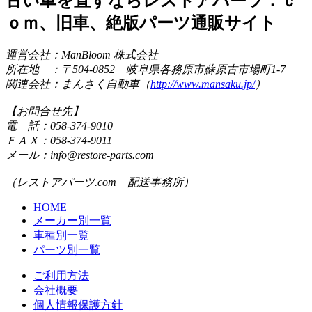
古い車を直すならレストアパーツ．ｃ
ｏｍ、旧車、絶版パーツ通販サイト
運営会社：ManBloom 株式会社
所在地 ：〒504-0852 岐阜県各務原市蘇原古市場町1-7
関連会社：まんさく自動車（
http://www.mansaku.jp/
）
【お問合せ先】
電 話：058-374-9010
ＦＡＸ：058-374-9011
メール：info@restore-parts.com
（レストアパーツ.com 配送事務所）
HOME
メーカー別一覧
車種別一覧
パーツ別一覧
ご利用方法
会社概要
個人情報保護方針