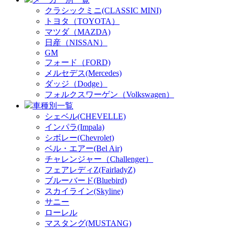
クラシックミニ(CLASSIC MINI)
トヨタ（TOYOTA）
マツダ（MAZDA)
日産（NISSAN）
GM
フォード（FORD)
メルセデス(Mercedes)
ダッジ（Dodge）
フォルクスワーゲン（Volkswagen）
車種別一覧
シェベル(CHEVELLE)
インパラ(Impala)
シボレー(Chevrolet)
ベル・エアー(Bel Air)
チャレンジャー（Challenger）
フェアレディZ(FairladyZ)
ブルーバード(Bluebird)
スカイライン(Skyline)
サニー
ローレル
マスタング(MUSTANG)