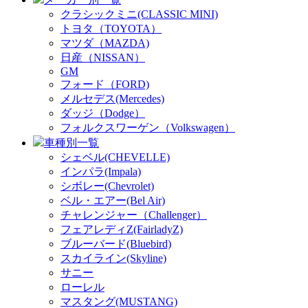
クラシックミニ(CLASSIC MINI)
トヨタ（TOYOTA）
マツダ（MAZDA)
日産（NISSAN）
GM
フォード（FORD)
メルセデス(Mercedes)
ダッジ（Dodge）
フォルクスワーゲン（Volkswagen）
車種別一覧
シェベル(CHEVELLE)
インパラ(Impala)
シボレー(Chevrolet)
ベル・エアー(Bel Air)
チャレンジャー（Challenger）
フェアレディZ(FairladyZ)
ブルーバード(Bluebird)
スカイライン(Skyline)
サニー
ローレル
マスタング(MUSTANG)