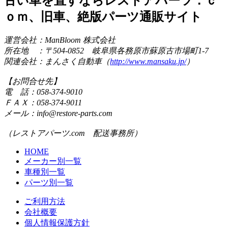
古い車を直すならレストアパーツ．ｃ
ｏｍ、旧車、絶版パーツ通販サイト
運営会社：ManBloom 株式会社
所在地 ：〒504-0852 岐阜県各務原市蘇原古市場町1-7
関連会社：まんさく自動車（
http://www.mansaku.jp/
）
【お問合せ先】
電 話：058-374-9010
ＦＡＸ：058-374-9011
メール：info@restore-parts.com
（レストアパーツ.com 配送事務所）
HOME
メーカー別一覧
車種別一覧
パーツ別一覧
ご利用方法
会社概要
個人情報保護方針