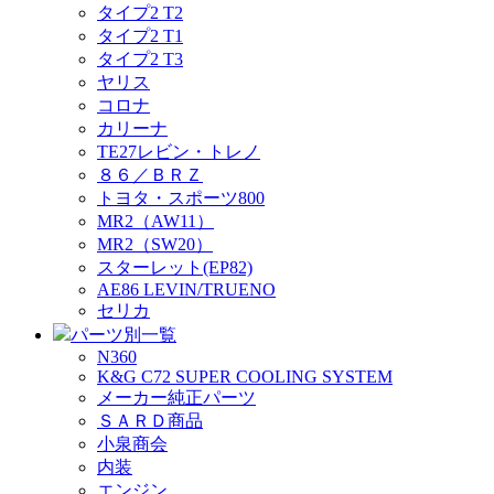
タイプ2 T2
タイプ2 T1
タイプ2 T3
ヤリス
コロナ
カリーナ
TE27レビン・トレノ
８６／ＢＲＺ
トヨタ・スポーツ800
MR2（AW11）
MR2（SW20）
スターレット(EP82)
AE86 LEVIN/TRUENO
セリカ
パーツ別一覧
N360
K&G C72 SUPER COOLING SYSTEM
メーカー純正パーツ
ＳＡＲＤ商品
小泉商会
内装
エンジン