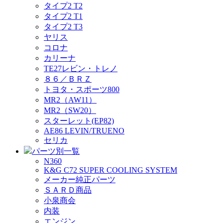
タイプ2 T2
タイプ2 T1
タイプ2 T3
ヤリス
コロナ
カリーナ
TE27レビン・トレノ
８６／ＢＲＺ
トヨタ・スポーツ800
MR2（AW11）
MR2（SW20）
スターレット(EP82)
AE86 LEVIN/TRUENO
セリカ
パーツ別一覧
N360
K&G C72 SUPER COOLING SYSTEM
メーカー純正パーツ
ＳＡＲＤ商品
小泉商会
内装
エンジン