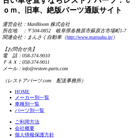
古い車を直すならレストアパーツ．ｃ
ｏｍ、旧車、絶版パーツ通販サイト
運営会社：ManBloom 株式会社
所在地 ：〒504-0852 岐阜県各務原市蘇原古市場町1-7
関連会社：まんさく自動車（
http://www.mansaku.jp/
）
【お問合せ先】
電 話：058-374-9010
ＦＡＸ：058-374-9011
メール：info@restore-parts.com
（レストアパーツ.com 配送事務所）
HOME
メーカー別一覧
車種別一覧
パーツ別一覧
ご利用方法
会社概要
個人情報保護方針