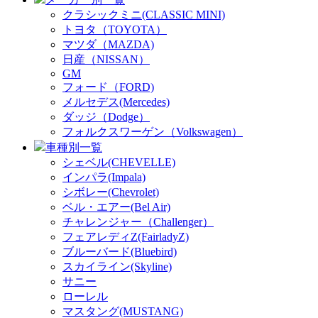
クラシックミニ(CLASSIC MINI)
トヨタ（TOYOTA）
マツダ（MAZDA)
日産（NISSAN）
GM
フォード（FORD)
メルセデス(Mercedes)
ダッジ（Dodge）
フォルクスワーゲン（Volkswagen）
車種別一覧
シェベル(CHEVELLE)
インパラ(Impala)
シボレー(Chevrolet)
ベル・エアー(Bel Air)
チャレンジャー（Challenger）
フェアレディZ(FairladyZ)
ブルーバード(Bluebird)
スカイライン(Skyline)
サニー
ローレル
マスタング(MUSTANG)