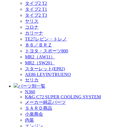
タイプ2 T2
タイプ2 T1
タイプ2 T3
ヤリス
コロナ
カリーナ
TE27レビン・トレノ
８６／ＢＲＺ
トヨタ・スポーツ800
MR2（AW11）
MR2（SW20）
スターレット(EP82)
AE86 LEVIN/TRUENO
セリカ
パーツ別一覧
N360
K&G C72 SUPER COOLING SYSTEM
メーカー純正パーツ
ＳＡＲＤ商品
小泉商会
内装
エンジン