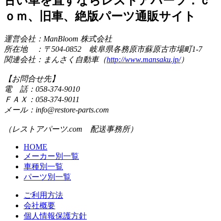
古い車を直すならレストアパーツ．ｃ
ｏｍ、旧車、絶版パーツ通販サイト
運営会社：ManBloom 株式会社
所在地 ：〒504-0852 岐阜県各務原市蘇原古市場町1-7
関連会社：まんさく自動車（
http://www.mansaku.jp/
）
【お問合せ先】
電 話：058-374-9010
ＦＡＸ：058-374-9011
メール：info@restore-parts.com
（レストアパーツ.com 配送事務所）
HOME
メーカー別一覧
車種別一覧
パーツ別一覧
ご利用方法
会社概要
個人情報保護方針