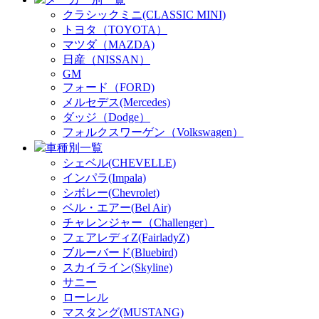
クラシックミニ(CLASSIC MINI)
トヨタ（TOYOTA）
マツダ（MAZDA)
日産（NISSAN）
GM
フォード（FORD)
メルセデス(Mercedes)
ダッジ（Dodge）
フォルクスワーゲン（Volkswagen）
車種別一覧
シェベル(CHEVELLE)
インパラ(Impala)
シボレー(Chevrolet)
ベル・エアー(Bel Air)
チャレンジャー（Challenger）
フェアレディZ(FairladyZ)
ブルーバード(Bluebird)
スカイライン(Skyline)
サニー
ローレル
マスタング(MUSTANG)