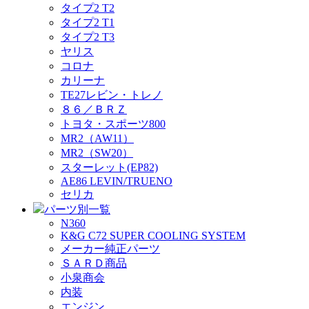
タイプ2 T2
タイプ2 T1
タイプ2 T3
ヤリス
コロナ
カリーナ
TE27レビン・トレノ
８６／ＢＲＺ
トヨタ・スポーツ800
MR2（AW11）
MR2（SW20）
スターレット(EP82)
AE86 LEVIN/TRUENO
セリカ
パーツ別一覧
N360
K&G C72 SUPER COOLING SYSTEM
メーカー純正パーツ
ＳＡＲＤ商品
小泉商会
内装
エンジン