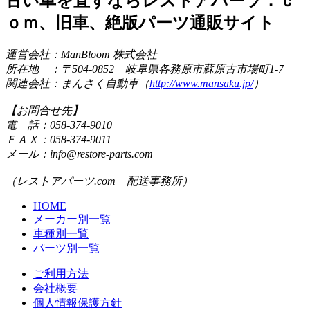
古い車を直すならレストアパーツ．ｃ
ｏｍ、旧車、絶版パーツ通販サイト
運営会社：ManBloom 株式会社
所在地 ：〒504-0852 岐阜県各務原市蘇原古市場町1-7
関連会社：まんさく自動車（
http://www.mansaku.jp/
）
【お問合せ先】
電 話：058-374-9010
ＦＡＸ：058-374-9011
メール：info@restore-parts.com
（レストアパーツ.com 配送事務所）
HOME
メーカー別一覧
車種別一覧
パーツ別一覧
ご利用方法
会社概要
個人情報保護方針