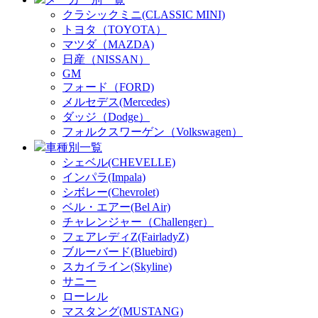
クラシックミニ(CLASSIC MINI)
トヨタ（TOYOTA）
マツダ（MAZDA)
日産（NISSAN）
GM
フォード（FORD)
メルセデス(Mercedes)
ダッジ（Dodge）
フォルクスワーゲン（Volkswagen）
車種別一覧
シェベル(CHEVELLE)
インパラ(Impala)
シボレー(Chevrolet)
ベル・エアー(Bel Air)
チャレンジャー（Challenger）
フェアレディZ(FairladyZ)
ブルーバード(Bluebird)
スカイライン(Skyline)
サニー
ローレル
マスタング(MUSTANG)