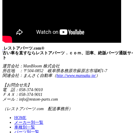
レストアパーツ.com®
古い車を直すならレストアパーツ．ｃｏｍ、旧車、絶版パーツ通販サ
ト
運営会社：ManBloom 株式会社
所在地 ：〒504-0852 岐阜県各務原市蘇原古市場町1-7
関連会社：まんさく自動車（
http://www.mansaku.jp/
）
【お問合せ先】
電 話：058-374-9010
ＦＡＸ：058-374-9011
メール：info@restore-parts.com
（レストアパーツ.com 配送事務所）
HOME
メーカー別一覧
車種別一覧
パーツ別一覧