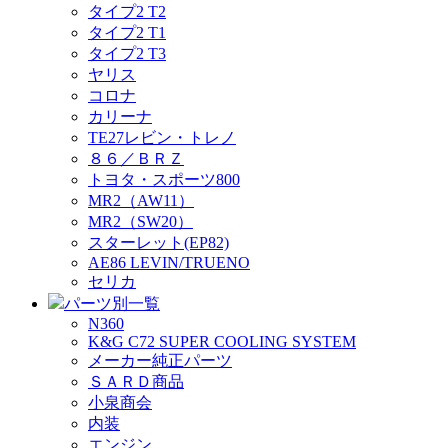
タイプ2 T2
タイプ2 T1
タイプ2 T3
ヤリス
コロナ
カリーナ
TE27レビン・トレノ
８６／ＢＲＺ
トヨタ・スポーツ800
MR2（AW11）
MR2（SW20）
スターレット(EP82)
AE86 LEVIN/TRUENO
セリカ
パーツ別一覧
N360
K&G C72 SUPER COOLING SYSTEM
メーカー純正パーツ
ＳＡＲＤ商品
小泉商会
内装
エンジン