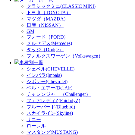
クラシックミニ(CLASSIC MINI)
トヨタ（TOYOTA）
マツダ（MAZDA)
日産（NISSAN）
GM
フォード（FORD)
メルセデス(Mercedes)
ダッジ（Dodge）
フォルクスワーゲン（Volkswagen）
車種別一覧
シェベル(CHEVELLE)
インパラ(Impala)
シボレー(Chevrolet)
ベル・エアー(Bel Air)
チャレンジャー（Challenger）
フェアレディZ(FairladyZ)
ブルーバード(Bluebird)
スカイライン(Skyline)
サニー
ローレル
マスタング(MUSTANG)