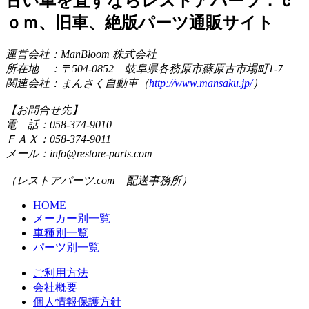
古い車を直すならレストアパーツ．ｃ
ｏｍ、旧車、絶版パーツ通販サイト
運営会社：ManBloom 株式会社
所在地 ：〒504-0852 岐阜県各務原市蘇原古市場町1-7
関連会社：まんさく自動車（
http://www.mansaku.jp/
）
【お問合せ先】
電 話：058-374-9010
ＦＡＸ：058-374-9011
メール：info@restore-parts.com
（レストアパーツ.com 配送事務所）
HOME
メーカー別一覧
車種別一覧
パーツ別一覧
ご利用方法
会社概要
個人情報保護方針