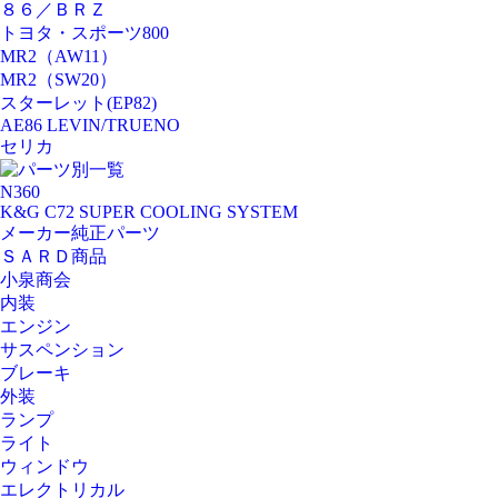
８６／ＢＲＺ
トヨタ・スポーツ800
MR2（AW11）
MR2（SW20）
スターレット(EP82)
AE86 LEVIN/TRUENO
セリカ
パーツ別一覧
N360
K&G C72 SUPER COOLING SYSTEM
メーカー純正パーツ
ＳＡＲＤ商品
小泉商会
内装
エンジン
サスペンション
ブレーキ
外装
ランプ
ライト
ウィンドウ
エレクトリカル