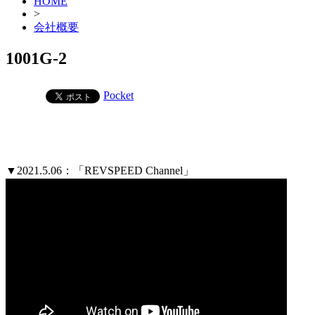
HOME
>
会社概要
1001G-2
Pocket
▼2021.5.06：「REVSPEED Channel」