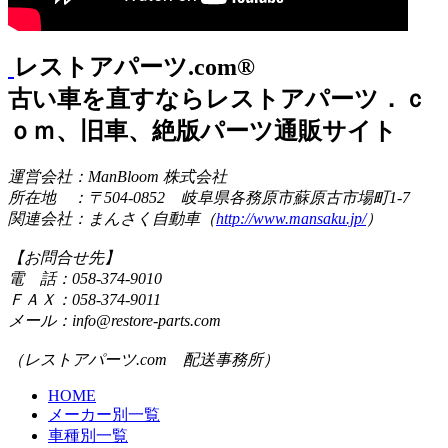
レストアパーツ.com®
古い車を直すならレストアパーツ．ｃ
ｏｍ、旧車、絶版パーツ通販サイト
運営会社：ManBloom 株式会社
所在地 ：〒504-0852 岐阜県各務原市蘇原古市場町1-7
関連会社：まんさく自動車（
http://www.mansaku.jp/
）
【お問合せ先】
電 話：058-374-9010
ＦＡＸ：058-374-9011
メール：info@restore-parts.com
（レストアパーツ.com 配送事務所）
HOME
メーカー別一覧
車種別一覧