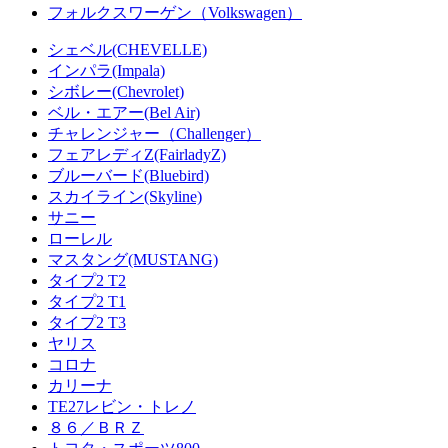
フォルクスワーゲン（Volkswagen）
シェベル(CHEVELLE)
インパラ(Impala)
シボレー(Chevrolet)
ベル・エアー(Bel Air)
チャレンジャー（Challenger）
フェアレディZ(FairladyZ)
ブルーバード(Bluebird)
スカイライン(Skyline)
サニー
ローレル
マスタング(MUSTANG)
タイプ2 T2
タイプ2 T1
タイプ2 T3
ヤリス
コロナ
カリーナ
TE27レビン・トレノ
８６／ＢＲＺ