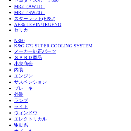
トヨタ・スポーツ800
MR2（AW11）
MR2（SW20）
スターレット(EP82)
AE86 LEVIN/TRUENO
セリカ
N360
K&G C72 SUPER COOLING SYSTEM
メーカー純正パーツ
ＳＡＲＤ商品
小泉商会
内装
エンジン
サスペンション
ブレーキ
外装
ランプ
ライト
ウィンドウ
エレクトリカル
駆動系