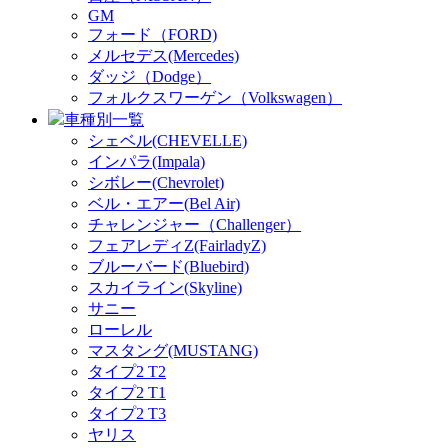
GM
フォード（FORD)
メルセデス(Mercedes)
ダッジ（Dodge）
フォルクスワーゲン（Volkswagen）
車種別一覧
シェベル(CHEVELLE)
インパラ(Impala)
シボレー(Chevrolet)
ベル・エアー(Bel Air)
チャレンジャー（Challenger）
フェアレディZ(FairladyZ)
ブルーバード(Bluebird)
スカイライン(Skyline)
サニー
ローレル
マスタング(MUSTANG)
タイプ2 T2
タイプ2 T1
タイプ2 T3
ヤリス