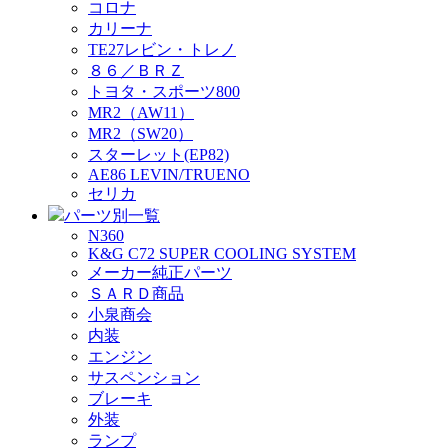
コロナ
カリーナ
TE27レビン・トレノ
８６／ＢＲＺ
トヨタ・スポーツ800
MR2（AW11）
MR2（SW20）
スターレット(EP82)
AE86 LEVIN/TRUENO
セリカ
パーツ別一覧
N360
K&G C72 SUPER COOLING SYSTEM
メーカー純正パーツ
ＳＡＲＤ商品
小泉商会
内装
エンジン
サスペンション
ブレーキ
外装
ランプ