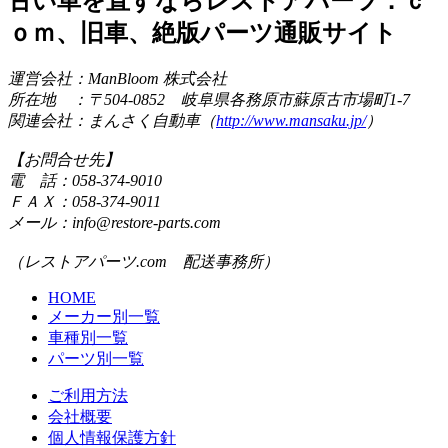
古い車を直すならレストアパーツ．ｃ
ｏｍ、旧車、絶版パーツ通販サイト
運営会社：ManBloom 株式会社
所在地 ：〒504-0852 岐阜県各務原市蘇原古市場町1-7
関連会社：まんさく自動車（
http://www.mansaku.jp/
）
【お問合せ先】
電 話：058-374-9010
ＦＡＸ：058-374-9011
メール：info@restore-parts.com
（レストアパーツ.com 配送事務所）
HOME
メーカー別一覧
車種別一覧
パーツ別一覧
ご利用方法
会社概要
個人情報保護方針