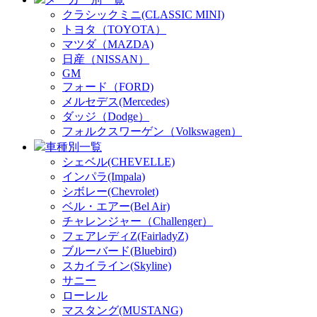
クラシックミニ(CLASSIC MINI)
トヨタ（TOYOTA）
マツダ（MAZDA)
日産（NISSAN）
GM
フォード（FORD)
メルセデス(Mercedes)
ダッジ（Dodge）
フォルクスワーゲン（Volkswagen）
車種別一覧
シェベル(CHEVELLE)
インパラ(Impala)
シボレー(Chevrolet)
ベル・エアー(Bel Air)
チャレンジャー（Challenger）
フェアレディZ(FairladyZ)
ブルーバード(Bluebird)
スカイライン(Skyline)
サニー
ローレル
マスタング(MUSTANG)