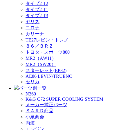
タイプ2 T2
タイプ2 T1
タイプ2 T3
ヤリス
コロナ
カリーナ
TE27レビン・トレノ
８６／ＢＲＺ
トヨタ・スポーツ800
MR2（AW11）
MR2（SW20）
スターレット(EP82)
AE86 LEVIN/TRUENO
セリカ
パーツ別一覧
N360
K&G C72 SUPER COOLING SYSTEM
メーカー純正パーツ
ＳＡＲＤ商品
小泉商会
内装
エンジン