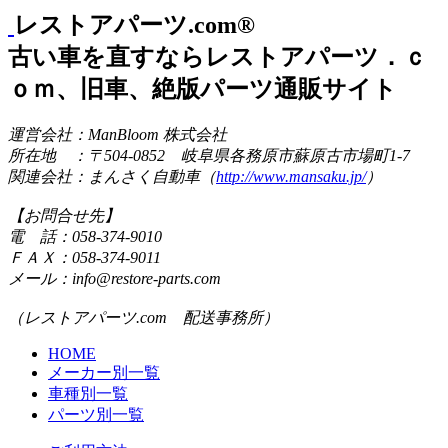
レストアパーツ.com®
古い車を直すならレストアパーツ．ｃ
ｏｍ、旧車、絶版パーツ通販サイト
運営会社：ManBloom 株式会社
所在地 ：〒504-0852 岐阜県各務原市蘇原古市場町1-7
関連会社：まんさく自動車（
http://www.mansaku.jp/
）
【お問合せ先】
電 話：058-374-9010
ＦＡＸ：058-374-9011
メール：info@restore-parts.com
（レストアパーツ.com 配送事務所）
HOME
メーカー別一覧
車種別一覧
パーツ別一覧