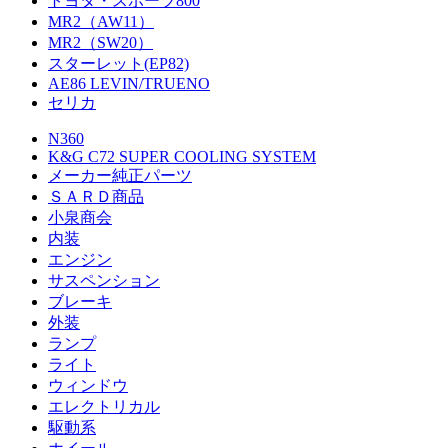
トヨタ・スポーツ800
MR2（AW11）
MR2（SW20）
スターレット(EP82)
AE86 LEVIN/TRUENO
セリカ
N360
K&G C72 SUPER COOLING SYSTEM
メーカー純正パーツ
ＳＡＲＤ商品
小泉商会
内装
エンジン
サスペンション
ブレーキ
外装
ランプ
ライト
ウィンドウ
エレクトリカル
駆動系