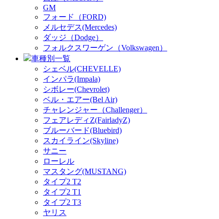
GM
フォード（FORD)
メルセデス(Mercedes)
ダッジ（Dodge）
フォルクスワーゲン（Volkswagen）
車種別一覧
シェベル(CHEVELLE)
インパラ(Impala)
シボレー(Chevrolet)
ベル・エアー(Bel Air)
チャレンジャー（Challenger）
フェアレディZ(FairladyZ)
ブルーバード(Bluebird)
スカイライン(Skyline)
サニー
ローレル
マスタング(MUSTANG)
タイプ2 T2
タイプ2 T1
タイプ2 T3
ヤリス