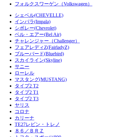
フォルクスワーゲン（Volkswagen）
シェベル(CHEVELLE)
インパラ(Impala)
シボレー(Chevrolet)
ベル・エアー(Bel Air)
チャレンジャー（Challenger）
フェアレディZ(FairladyZ)
ブルーバード(Bluebird)
スカイライン(Skyline)
サニー
ローレル
マスタング(MUSTANG)
タイプ2 T2
タイプ2 T1
タイプ2 T3
ヤリス
コロナ
カリーナ
TE27レビン・トレノ
８６／ＢＲＺ