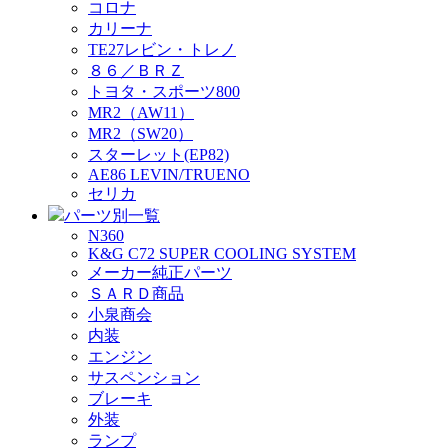
コロナ
カリーナ
TE27レビン・トレノ
８６／ＢＲＺ
トヨタ・スポーツ800
MR2（AW11）
MR2（SW20）
スターレット(EP82)
AE86 LEVIN/TRUENO
セリカ
パーツ別一覧
N360
K&G C72 SUPER COOLING SYSTEM
メーカー純正パーツ
ＳＡＲＤ商品
小泉商会
内装
エンジン
サスペンション
ブレーキ
外装
ランプ