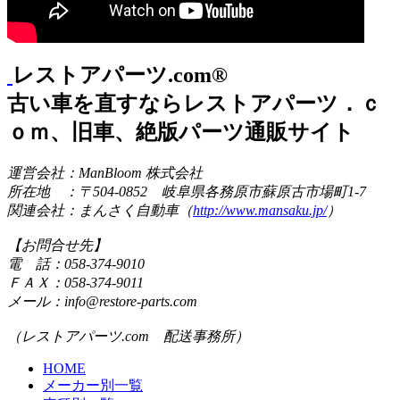
レストアパーツ.com®
古い車を直すならレストアパーツ．ｃ
ｏｍ、旧車、絶版パーツ通販サイト
運営会社：ManBloom 株式会社
所在地 ：〒504-0852 岐阜県各務原市蘇原古市場町1-7
関連会社：まんさく自動車（
http://www.mansaku.jp/
）
【お問合せ先】
電 話：058-374-9010
ＦＡＸ：058-374-9011
メール：info@restore-parts.com
（レストアパーツ.com 配送事務所）
HOME
メーカー別一覧