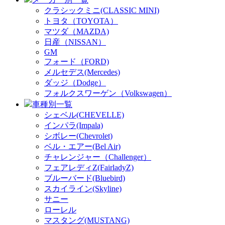
クラシックミニ(CLASSIC MINI)
トヨタ（TOYOTA）
マツダ（MAZDA)
日産（NISSAN）
GM
フォード（FORD)
メルセデス(Mercedes)
ダッジ（Dodge）
フォルクスワーゲン（Volkswagen）
車種別一覧
シェベル(CHEVELLE)
インパラ(Impala)
シボレー(Chevrolet)
ベル・エアー(Bel Air)
チャレンジャー（Challenger）
フェアレディZ(FairladyZ)
ブルーバード(Bluebird)
スカイライン(Skyline)
サニー
ローレル
マスタング(MUSTANG)