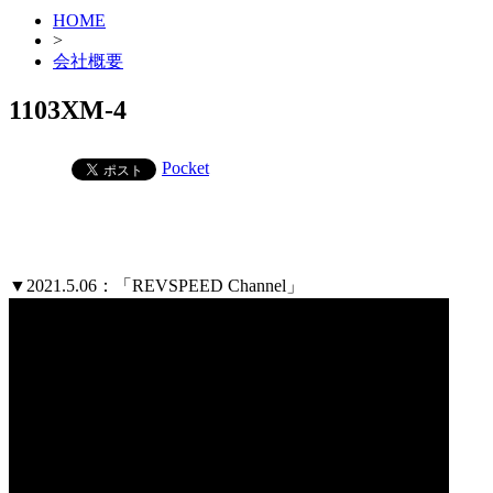
HOME
>
会社概要
1103XM-4
Pocket
▼2021.5.06：「REVSPEED Channel」