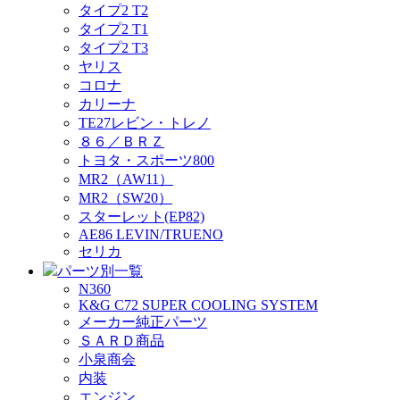
タイプ2 T2
タイプ2 T1
タイプ2 T3
ヤリス
コロナ
カリーナ
TE27レビン・トレノ
８６／ＢＲＺ
トヨタ・スポーツ800
MR2（AW11）
MR2（SW20）
スターレット(EP82)
AE86 LEVIN/TRUENO
セリカ
パーツ別一覧
N360
K&G C72 SUPER COOLING SYSTEM
メーカー純正パーツ
ＳＡＲＤ商品
小泉商会
内装
エンジン