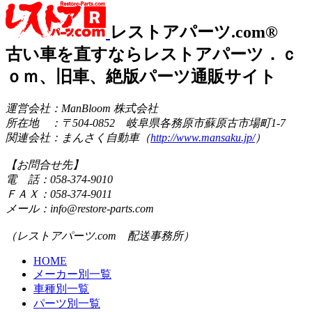
レストアパーツ.com®
古い車を直すならレストアパーツ．ｃ
ｏｍ、旧車、絶版パーツ通販サイト
運営会社：ManBloom 株式会社
所在地 ：〒504-0852 岐阜県各務原市蘇原古市場町1-7
関連会社：まんさく自動車（
http://www.mansaku.jp/
）
【お問合せ先】
電 話：058-374-9010
ＦＡＸ：058-374-9011
メール：info@restore-parts.com
（レストアパーツ.com 配送事務所）
HOME
メーカー別一覧
車種別一覧
パーツ別一覧