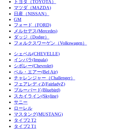
トヨタ（TOYOTA）
マツダ（MAZDA)
日産（NISSAN）
GM
フォード（FORD)
メルセデス(Mercedes)
ダッジ（Dodge）
フォルクスワーゲン（Volkswagen）
シェベル(CHEVELLE)
インパラ(Impala)
シボレー(Chevrolet)
ベル・エアー(Bel Air)
チャレンジャー（Challenger）
フェアレディZ(FairladyZ)
ブルーバード(Bluebird)
スカイライン(Skyline)
サニー
ローレル
マスタング(MUSTANG)
タイプ2 T2
タイプ2 T1