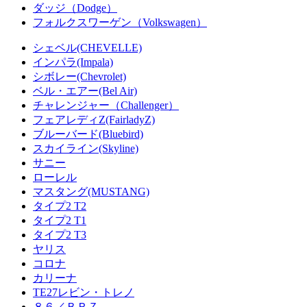
ダッジ（Dodge）
フォルクスワーゲン（Volkswagen）
シェベル(CHEVELLE)
インパラ(Impala)
シボレー(Chevrolet)
ベル・エアー(Bel Air)
チャレンジャー（Challenger）
フェアレディZ(FairladyZ)
ブルーバード(Bluebird)
スカイライン(Skyline)
サニー
ローレル
マスタング(MUSTANG)
タイプ2 T2
タイプ2 T1
タイプ2 T3
ヤリス
コロナ
カリーナ
TE27レビン・トレノ
８６／ＢＲＺ