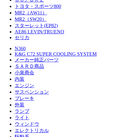
トヨタ・スポーツ800
MR2（AW11）
MR2（SW20）
スターレット(EP82)
AE86 LEVIN/TRUENO
セリカ
N360
K&G C72 SUPER COOLING SYSTEM
メーカー純正パーツ
ＳＡＲＤ商品
小泉商会
内装
エンジン
サスペンション
ブレーキ
外装
ランプ
ライト
ウィンドウ
エレクトリカル
駆動系