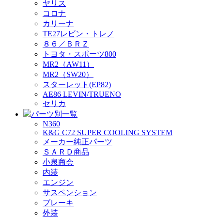
ヤリス
コロナ
カリーナ
TE27レビン・トレノ
８６／ＢＲＺ
トヨタ・スポーツ800
MR2（AW11）
MR2（SW20）
スターレット(EP82)
AE86 LEVIN/TRUENO
セリカ
パーツ別一覧
N360
K&G C72 SUPER COOLING SYSTEM
メーカー純正パーツ
ＳＡＲＤ商品
小泉商会
内装
エンジン
サスペンション
ブレーキ
外装