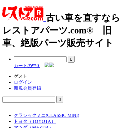
古い車を直すなら
レストアパーツ.com® 旧
車、絶版パーツ販売サイト
カートの中
0
ゲスト
ログイン
新規会員登録
クラシックミニ(CLASSIC MINI)
トヨタ（TOYOTA）
マツダ（MAZDA)