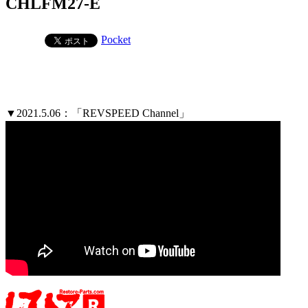
CHLFM27-E
Pocket
▼2021.5.06：「REVSPEED Channel」