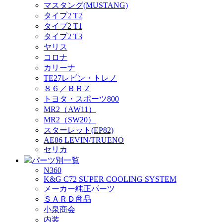
マスタング(MUSTANG)
タイプ2 T2
タイプ2 T1
タイプ2 T3
ヤリス
コロナ
カリーナ
TE27レビン・トレノ
８６／ＢＲＺ
トヨタ・スポーツ800
MR2（AW11）
MR2（SW20）
スターレット(EP82)
AE86 LEVIN/TRUENO
セリカ
パーツ別一覧
N360
K&G C72 SUPER COOLING SYSTEM
メーカー純正パーツ
ＳＡＲＤ商品
小泉商会
内装