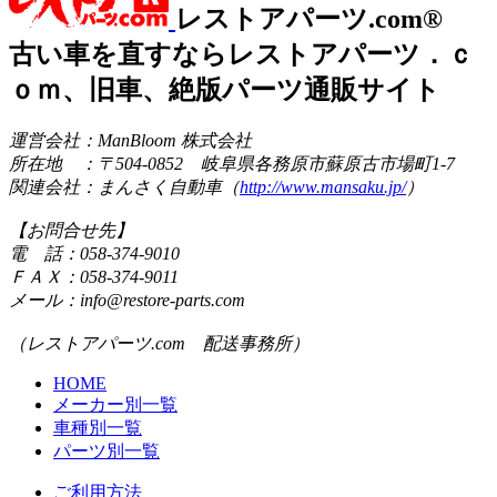
レストアパーツ.com®
古い車を直すならレストアパーツ．ｃ
ｏｍ、旧車、絶版パーツ通販サイト
運営会社：ManBloom 株式会社
所在地 ：〒504-0852 岐阜県各務原市蘇原古市場町1-7
関連会社：まんさく自動車（
http://www.mansaku.jp/
）
【お問合せ先】
電 話：058-374-9010
ＦＡＸ：058-374-9011
メール：info@restore-parts.com
（レストアパーツ.com 配送事務所）
HOME
メーカー別一覧
車種別一覧
パーツ別一覧
ご利用方法