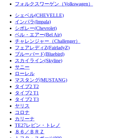
フォルクスワーゲン（Volkswagen）
シェベル(CHEVELLE)
インパラ(Impala)
シボレー(Chevrolet)
ベル・エアー(Bel Air)
チャレンジャー（Challenger）
フェアレディZ(FairladyZ)
ブルーバード(Bluebird)
スカイライン(Skyline)
サニー
ローレル
マスタング(MUSTANG)
タイプ2 T2
タイプ2 T1
タイプ2 T3
ヤリス
コロナ
カリーナ
TE27レビン・トレノ
８６／ＢＲＺ