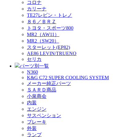
コロナ
カリーナ
TE27レビン・トレノ
８６／ＢＲＺ
トヨタ・スポーツ800
MR2（AW11）
MR2（SW20）
スターレット(EP82)
AE86 LEVIN/TRUENO
セリカ
パーツ別一覧
N360
K&G C72 SUPER COOLING SYSTEM
メーカー純正パーツ
ＳＡＲＤ商品
小泉商会
内装
エンジン
サスペンション
ブレーキ
外装
ランプ