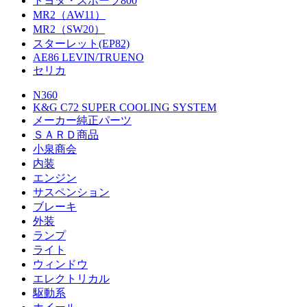
トヨタ・スポーツ800
MR2（AW11）
MR2（SW20）
スターレット(EP82)
AE86 LEVIN/TRUENO
セリカ
N360
K&G C72 SUPER COOLING SYSTEM
メーカー純正パーツ
ＳＡＲＤ商品
小泉商会
内装
エンジン
サスペンション
ブレーキ
外装
ランプ
ライト
ウィンドウ
エレクトリカル
駆動系