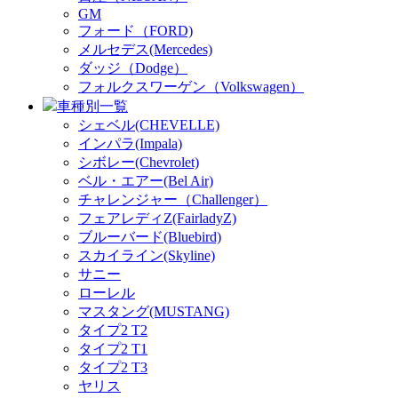
GM
フォード（FORD)
メルセデス(Mercedes)
ダッジ（Dodge）
フォルクスワーゲン（Volkswagen）
車種別一覧
シェベル(CHEVELLE)
インパラ(Impala)
シボレー(Chevrolet)
ベル・エアー(Bel Air)
チャレンジャー（Challenger）
フェアレディZ(FairladyZ)
ブルーバード(Bluebird)
スカイライン(Skyline)
サニー
ローレル
マスタング(MUSTANG)
タイプ2 T2
タイプ2 T1
タイプ2 T3
ヤリス