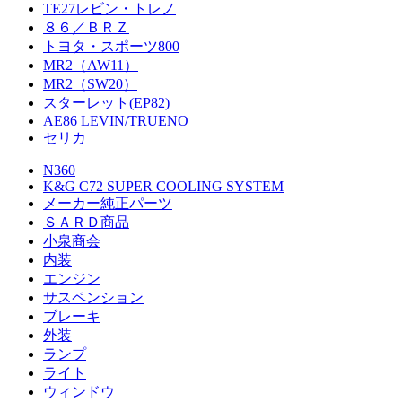
TE27レビン・トレノ
８６／ＢＲＺ
トヨタ・スポーツ800
MR2（AW11）
MR2（SW20）
スターレット(EP82)
AE86 LEVIN/TRUENO
セリカ
N360
K&G C72 SUPER COOLING SYSTEM
メーカー純正パーツ
ＳＡＲＤ商品
小泉商会
内装
エンジン
サスペンション
ブレーキ
外装
ランプ
ライト
ウィンドウ