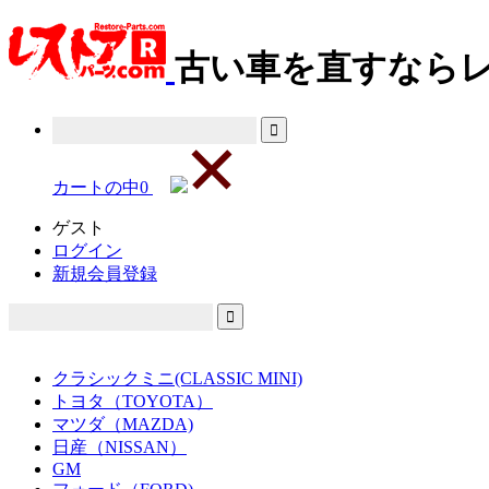
古い車を直すならレ
カートの中
0
ゲスト
ログイン
新規会員登録
クラシックミニ(CLASSIC MINI)
トヨタ（TOYOTA）
マツダ（MAZDA)
日産（NISSAN）
GM