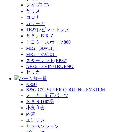
タイプ2 T3
ヤリス
コロナ
カリーナ
TE27レビン・トレノ
８６／ＢＲＺ
トヨタ・スポーツ800
MR2（AW11）
MR2（SW20）
スターレット(EP82)
AE86 LEVIN/TRUENO
セリカ
パーツ別一覧
N360
K&G C72 SUPER COOLING SYSTEM
メーカー純正パーツ
ＳＡＲＤ商品
小泉商会
内装
エンジン
サスペンション