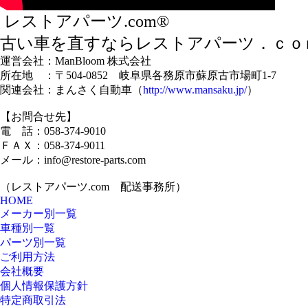
レストアパーツ.com®
古い車を直すならレストアパーツ．ｃｏ
運営会社：ManBloom 株式会社
所在地 ：〒504-0852 岐阜県各務原市蘇原古市場町1-7
関連会社：まんさく自動車（
http://www.mansaku.jp/
）
【お問合せ先】
電 話：058-374-9010
ＦＡＸ：058-374-9011
メール：info@restore-parts.com
（レストアパーツ.com 配送事務所）
HOME
メーカー別一覧
車種別一覧
パーツ別一覧
ご利用方法
会社概要
個人情報保護方針
特定商取引法