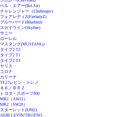
シボレー(Chevrolet)
ベル・エアー(Bel Air)
チャレンジャー（Challenger）
フェアレディZ(FairladyZ)
ブルーバード(Bluebird)
スカイライン(Skyline)
サニー
ローレル
マスタング(MUSTANG)
タイプ2 T2
タイプ2 T1
タイプ2 T3
ヤリス
コロナ
カリーナ
TE27レビン・トレノ
８６／ＢＲＺ
トヨタ・スポーツ800
MR2（AW11）
MR2（SW20）
スターレット(EP82)
AE86 LEVIN/TRUENO