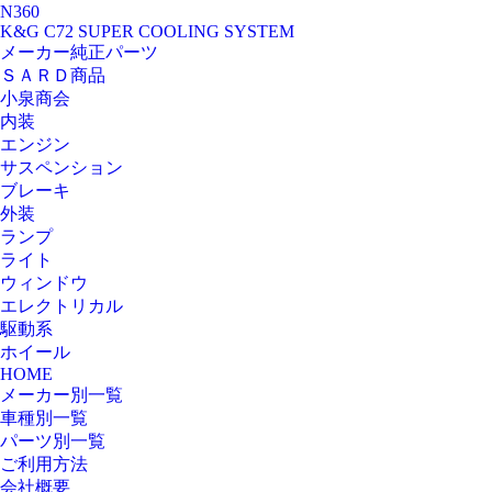
N360
K&G C72 SUPER COOLING SYSTEM
メーカー純正パーツ
ＳＡＲＤ商品
小泉商会
内装
エンジン
サスペンション
ブレーキ
外装
ランプ
ライト
ウィンドウ
エレクトリカル
駆動系
ホイール
HOME
メーカー別一覧
車種別一覧
パーツ別一覧
ご利用方法
会社概要