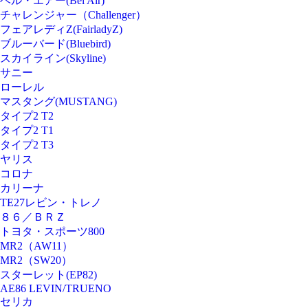
ベル・エアー(Bel Air)
チャレンジャー（Challenger）
フェアレディZ(FairladyZ)
ブルーバード(Bluebird)
スカイライン(Skyline)
サニー
ローレル
マスタング(MUSTANG)
タイプ2 T2
タイプ2 T1
タイプ2 T3
ヤリス
コロナ
カリーナ
TE27レビン・トレノ
８６／ＢＲＺ
トヨタ・スポーツ800
MR2（AW11）
MR2（SW20）
スターレット(EP82)
AE86 LEVIN/TRUENO
セリカ