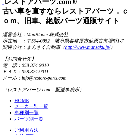
レストアパーツ.com®
古い車を直すならレストアパーツ．ｃ
ｏｍ、旧車、絶版パーツ通販サイト
運営会社：ManBloom 株式会社
所在地 ：〒504-0852 岐阜県各務原市蘇原古市場町1-7
関連会社：まんさく自動車（
http://www.mansaku.jp/
）
【お問合せ先】
電 話：058-374-9010
ＦＡＸ：058-374-9011
メール：info@restore-parts.com
（レストアパーツ.com 配送事務所）
HOME
メーカー別一覧
車種別一覧
パーツ別一覧
ご利用方法