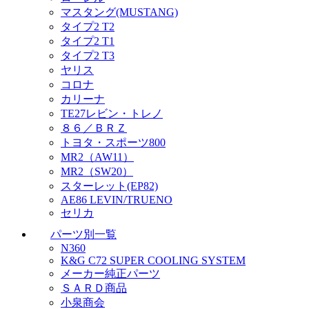
マスタング(MUSTANG)
タイプ2 T2
タイプ2 T1
タイプ2 T3
ヤリス
コロナ
カリーナ
TE27レビン・トレノ
８６／ＢＲＺ
トヨタ・スポーツ800
MR2（AW11）
MR2（SW20）
スターレット(EP82)
AE86 LEVIN/TRUENO
セリカ
パーツ別一覧
N360
K&G C72 SUPER COOLING SYSTEM
メーカー純正パーツ
ＳＡＲＤ商品
小泉商会