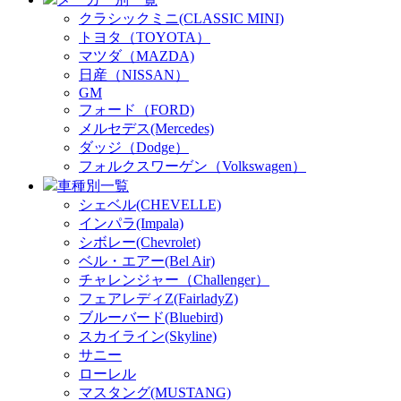
クラシックミニ(CLASSIC MINI)
トヨタ（TOYOTA）
マツダ（MAZDA)
日産（NISSAN）
GM
フォード（FORD)
メルセデス(Mercedes)
ダッジ（Dodge）
フォルクスワーゲン（Volkswagen）
車種別一覧
シェベル(CHEVELLE)
インパラ(Impala)
シボレー(Chevrolet)
ベル・エアー(Bel Air)
チャレンジャー（Challenger）
フェアレディZ(FairladyZ)
ブルーバード(Bluebird)
スカイライン(Skyline)
サニー
ローレル
マスタング(MUSTANG)