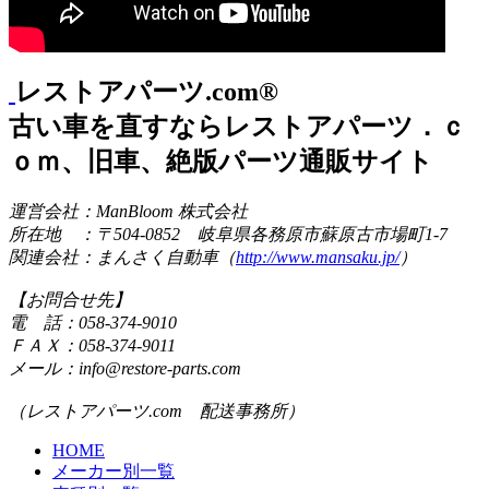
レストアパーツ.com®
古い車を直すならレストアパーツ．ｃ
ｏｍ、旧車、絶版パーツ通販サイト
運営会社：ManBloom 株式会社
所在地 ：〒504-0852 岐阜県各務原市蘇原古市場町1-7
関連会社：まんさく自動車（
http://www.mansaku.jp/
）
【お問合せ先】
電 話：058-374-9010
ＦＡＸ：058-374-9011
メール：info@restore-parts.com
（レストアパーツ.com 配送事務所）
HOME
メーカー別一覧