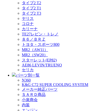
タイプ2 T2
タイプ2 T1
タイプ2 T3
ヤリス
コロナ
カリーナ
TE27レビン・トレノ
８６／ＢＲＺ
トヨタ・スポーツ800
MR2（AW11）
MR2（SW20）
スターレット(EP82)
AE86 LEVIN/TRUENO
セリカ
パーツ別一覧
N360
K&G C72 SUPER COOLING SYSTEM
メーカー純正パーツ
ＳＡＲＤ商品
小泉商会
内装
エンジン