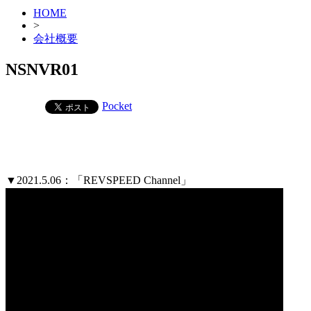
HOME
>
会社概要
NSNVR01
Pocket
▼2021.5.06：「REVSPEED Channel」