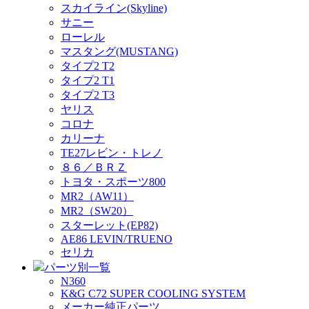
スカイライン(Skyline)
サニー
ローレル
マスタング(MUSTANG)
タイプ2 T2
タイプ2 T1
タイプ2 T3
ヤリス
コロナ
カリーナ
TE27レビン・トレノ
８６／ＢＲＺ
トヨタ・スポーツ800
MR2（AW11）
MR2（SW20）
スターレット(EP82)
AE86 LEVIN/TRUENO
セリカ
パーツ別一覧
N360
K&G C72 SUPER COOLING SYSTEM
メーカー純正パーツ