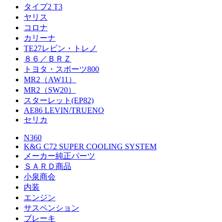
タイプ2 T3
ヤリス
コロナ
カリーナ
TE27レビン・トレノ
８６／ＢＲＺ
トヨタ・スポーツ800
MR2（AW11）
MR2（SW20）
スターレット(EP82)
AE86 LEVIN/TRUENO
セリカ
N360
K&G C72 SUPER COOLING SYSTEM
メーカー純正パーツ
ＳＡＲＤ商品
小泉商会
内装
エンジン
サスペンション
ブレーキ