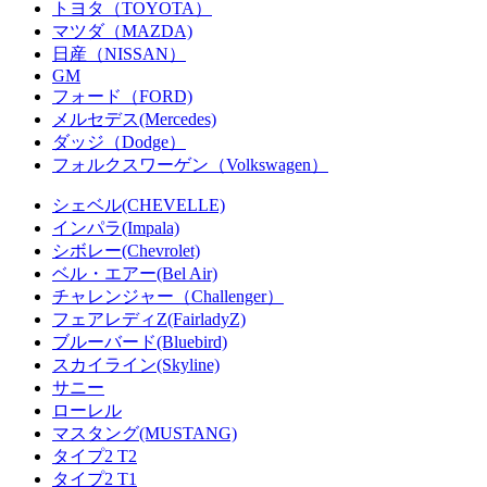
トヨタ（TOYOTA）
マツダ（MAZDA)
日産（NISSAN）
GM
フォード（FORD)
メルセデス(Mercedes)
ダッジ（Dodge）
フォルクスワーゲン（Volkswagen）
シェベル(CHEVELLE)
インパラ(Impala)
シボレー(Chevrolet)
ベル・エアー(Bel Air)
チャレンジャー（Challenger）
フェアレディZ(FairladyZ)
ブルーバード(Bluebird)
スカイライン(Skyline)
サニー
ローレル
マスタング(MUSTANG)
タイプ2 T2
タイプ2 T1