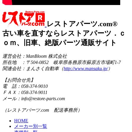
レストアパーツ.com®
古い車を直すならレストアパーツ．ｃ
ｏｍ、旧車、絶版パーツ通販サイト
運営会社：ManBloom 株式会社
所在地 ：〒504-0852 岐阜県各務原市蘇原古市場町1-7
関連会社：まんさく自動車（
http://www.mansaku.jp/
）
【お問合せ先】
電 話：058-374-9010
ＦＡＸ：058-374-9011
メール：info@restore-parts.com
（レストアパーツ.com 配送事務所）
HOME
メーカー別一覧