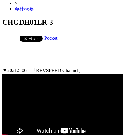
>
会社概要
CHGDH01LR-3
Pocket
▼2021.5.06：「REVSPEED Channel」