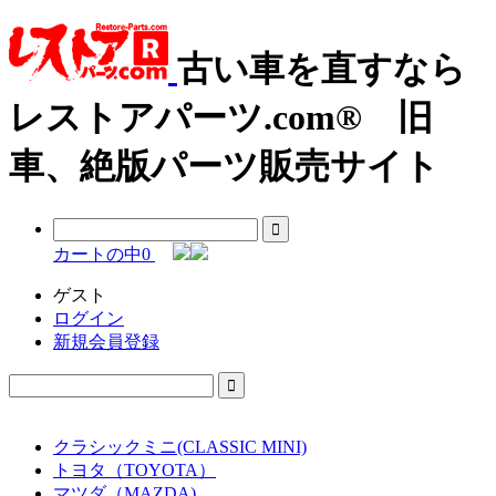
古い車を直すなら
レストアパーツ.com® 旧
車、絶版パーツ販売サイト
カートの中
0
ゲスト
ログイン
新規会員登録
クラシックミニ(CLASSIC MINI)
トヨタ（TOYOTA）
マツダ（MAZDA)