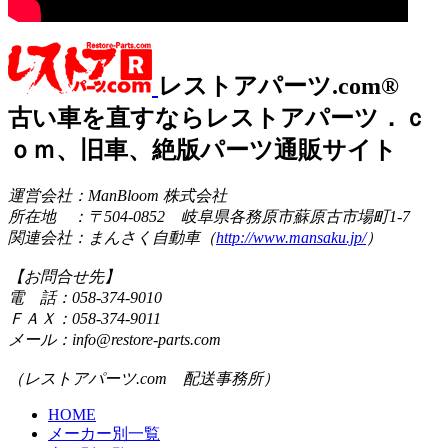
レストアパーツ.com®
古い車を直すならレストアパーツ．ｃ
ｏｍ、旧車、絶版パーツ通販サイト
運営会社：ManBloom 株式会社
所在地 ：〒504-0852 岐阜県各務原市蘇原古市場町1-7
関連会社：まんさく自動車（
http://www.mansaku.jp/
）
【お問合せ先】
電 話：058-374-9010
ＦＡＸ：058-374-9011
メール：info@restore-parts.com
（レストアパーツ.com 配送事務所）
HOME
メーカー別一覧