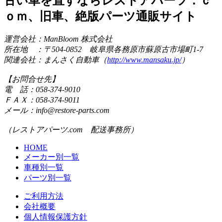
古い車を直すならレストアパーツ．ｃ
ｏｍ、旧車、絶版パーツ通販サイト
運営会社：ManBloom 株式会社
所在地 ：〒504-0852 岐阜県各務原市蘇原古市場町1-7
関連会社：まんさく自動車（
http://www.mansaku.jp/
）
【お問合せ先】
電 話：058-374-9010
ＦＡＸ：058-374-9011
メール：info@restore-parts.com
（レストアパーツ.com 配送事務所）
HOME
メーカー別一覧
車種別一覧
パーツ別一覧
ご利用方法
会社概要
個人情報保護方針