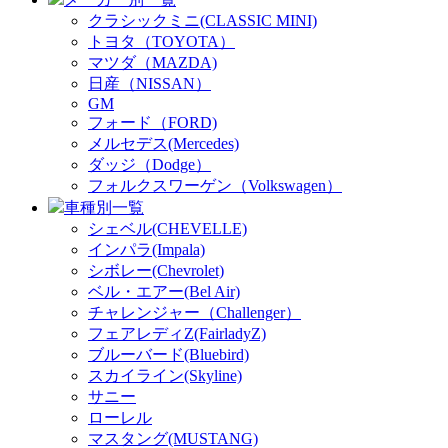
クラシックミニ(CLASSIC MINI)
トヨタ（TOYOTA）
マツダ（MAZDA)
日産（NISSAN）
GM
フォード（FORD)
メルセデス(Mercedes)
ダッジ（Dodge）
フォルクスワーゲン（Volkswagen）
車種別一覧
シェベル(CHEVELLE)
インパラ(Impala)
シボレー(Chevrolet)
ベル・エアー(Bel Air)
チャレンジャー（Challenger）
フェアレディZ(FairladyZ)
ブルーバード(Bluebird)
スカイライン(Skyline)
サニー
ローレル
マスタング(MUSTANG)