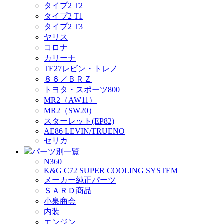
タイプ2 T2
タイプ2 T1
タイプ2 T3
ヤリス
コロナ
カリーナ
TE27レビン・トレノ
８６／ＢＲＺ
トヨタ・スポーツ800
MR2（AW11）
MR2（SW20）
スターレット(EP82)
AE86 LEVIN/TRUENO
セリカ
パーツ別一覧
N360
K&G C72 SUPER COOLING SYSTEM
メーカー純正パーツ
ＳＡＲＤ商品
小泉商会
内装
エンジン