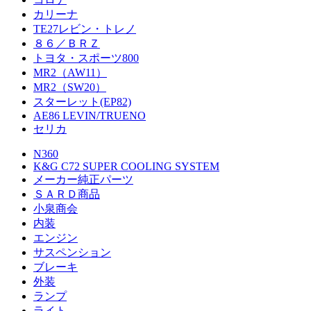
カリーナ
TE27レビン・トレノ
８６／ＢＲＺ
トヨタ・スポーツ800
MR2（AW11）
MR2（SW20）
スターレット(EP82)
AE86 LEVIN/TRUENO
セリカ
N360
K&G C72 SUPER COOLING SYSTEM
メーカー純正パーツ
ＳＡＲＤ商品
小泉商会
内装
エンジン
サスペンション
ブレーキ
外装
ランプ
ライト