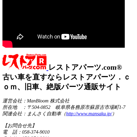
レストアパーツ.com®
古い車を直すならレストアパーツ．ｃ
ｏｍ、旧車、絶版パーツ通販サイト
運営会社：ManBloom 株式会社
所在地 ：〒504-0852 岐阜県各務原市蘇原古市場町1-7
関連会社：まんさく自動車（
http://www.mansaku.jp/
）
【お問合せ先】
電 話：058-374-9010