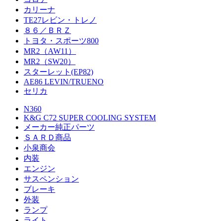
カリーナ
TE27レビン・トレノ
８６／ＢＲＺ
トヨタ・スポーツ800
MR2（AW11）
MR2（SW20）
スターレット(EP82)
AE86 LEVIN/TRUENO
セリカ
N360
K&G C72 SUPER COOLING SYSTEM
メーカー純正パーツ
ＳＡＲＤ商品
小泉商会
内装
エンジン
サスペンション
ブレーキ
外装
ランプ
ライト