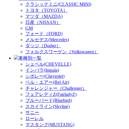
クラシックミニ(CLASSIC MINI)
トヨタ（TOYOTA）
マツダ（MAZDA)
日産（NISSAN）
GM
フォード（FORD)
メルセデス(Mercedes)
ダッジ（Dodge）
フォルクスワーゲン（Volkswagen）
車種別一覧
シェベル(CHEVELLE)
インパラ(Impala)
シボレー(Chevrolet)
ベル・エアー(Bel Air)
チャレンジャー（Challenger）
フェアレディZ(FairladyZ)
ブルーバード(Bluebird)
スカイライン(Skyline)
サニー
ローレル
マスタング(MUSTANG)