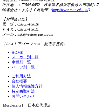
所在地 ：〒504-0852 岐阜県各務原市蘇原古市場町1-7
関連会社：まんさく自動車（
http://www.mansaku.jp/
）
【お問合せ先】
電 話：058-374-9010
ＦＡＸ：058-374-9011
メール：info@restore-parts.com
（レストアパーツ.com 配送事務所）
HOME
メーカー別一覧
車種別一覧
パーツ別一覧
ご利用方法
会社概要
個人情報保護方針
特定商取引法
お問い合わせ
MusclecarGT 日本総代理店