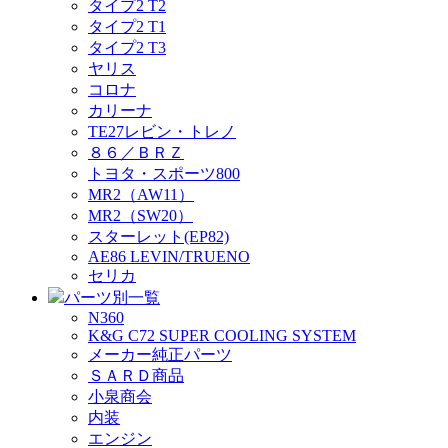
タイプ2 T2
タイプ2 T1
タイプ2 T3
ヤリス
コロナ
カリーナ
TE27レビン・トレノ
８６／ＢＲＺ
トヨタ・スポーツ800
MR2（AW11）
MR2（SW20）
スターレット(EP82)
AE86 LEVIN/TRUENO
セリカ
パーツ別一覧
N360
K&G C72 SUPER COOLING SYSTEM
メーカー純正パーツ
ＳＡＲＤ商品
小泉商会
内装
エンジン