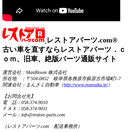
レストアパーツ.com®
古い車を直すならレストアパーツ．ｃ
ｏｍ、旧車、絶版パーツ通販サイト
運営会社：ManBloom 株式会社
所在地 ：〒504-0852 岐阜県各務原市蘇原古市場町1-7
関連会社：まんさく自動車（
http://www.mansaku.jp/
）
【お問合せ先】
電 話：058-374-9010
ＦＡＸ：058-374-9011
メール：info@restore-parts.com
（レストアパーツ.com 配送事務所）