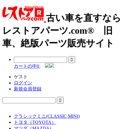
古い車を直すなら
レストアパーツ.com® 旧
車、絶版パーツ販売サイト
カートの中
0
ゲスト
ログイン
新規会員登録
クラシックミニ(CLASSIC MINI)
トヨタ（TOYOTA）
マツダ（MAZDA)