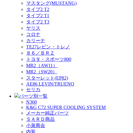
マスタング(MUSTANG)
タイプ2 T2
タイプ2 T1
タイプ2 T3
ヤリス
コロナ
カリーナ
TE27レビン・トレノ
８６／ＢＲＺ
トヨタ・スポーツ800
MR2（AW11）
MR2（SW20）
スターレット(EP82)
AE86 LEVIN/TRUENO
セリカ
パーツ別一覧
N360
K&G C72 SUPER COOLING SYSTEM
メーカー純正パーツ
ＳＡＲＤ商品
小泉商会
内装