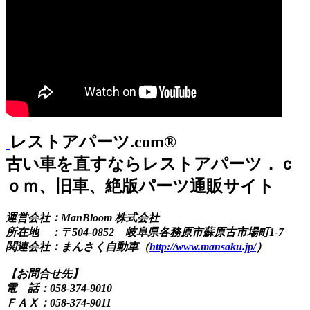
レストアパーツ.com®
古い車を直すならレストアパーツ．ｃ
ｏｍ、旧車、絶版パーツ通販サイト
運営会社：ManBloom 株式会社
所在地 ：〒504-0852 岐阜県各務原市蘇原古市場町1-7
関連会社：まんさく自動車（
http://www.mansaku.jp/
）
【お問合せ先】
電 話：058-374-9010
ＦＡＸ：058-374-9011