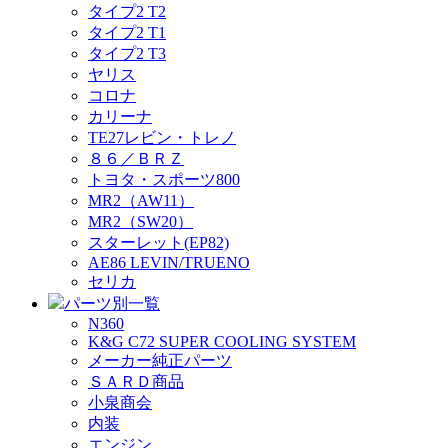
タイプ2 T2
タイプ2 T1
タイプ2 T3
ヤリス
コロナ
カリーナ
TE27レビン・トレノ
８６／ＢＲＺ
トヨタ・スポーツ800
MR2（AW11）
MR2（SW20）
スターレット(EP82)
AE86 LEVIN/TRUENO
セリカ
パーツ別一覧
N360
K&G C72 SUPER COOLING SYSTEM
メーカー純正パーツ
ＳＡＲＤ商品
小泉商会
内装
エンジン