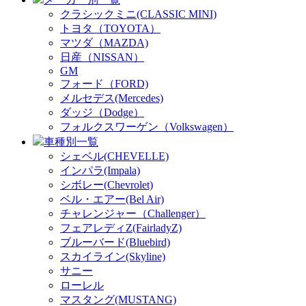
クラシックミニ(CLASSIC MINI)
トヨタ（TOYOTA）
マツダ（MAZDA)
日産（NISSAN）
GM
フォード（FORD)
メルセデス(Mercedes)
ダッジ（Dodge）
フォルクスワーゲン（Volkswagen）
車種別一覧
シェベル(CHEVELLE)
インパラ(Impala)
シボレー(Chevrolet)
ベル・エアー(Bel Air)
チャレンジャー（Challenger）
フェアレディZ(FairladyZ)
ブルーバード(Bluebird)
スカイライン(Skyline)
サニー
ローレル
マスタング(MUSTANG)