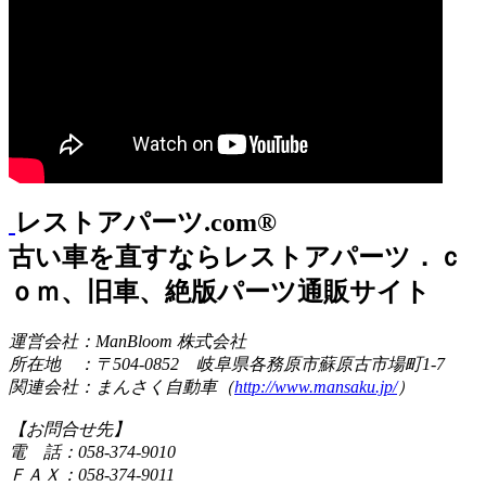
レストアパーツ.com®
古い車を直すならレストアパーツ．ｃ
ｏｍ、旧車、絶版パーツ通販サイト
運営会社：ManBloom 株式会社
所在地 ：〒504-0852 岐阜県各務原市蘇原古市場町1-7
関連会社：まんさく自動車（
http://www.mansaku.jp/
）
【お問合せ先】
電 話：058-374-9010
ＦＡＸ：058-374-9011