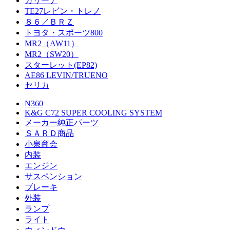
カリーナ
TE27レビン・トレノ
８６／ＢＲＺ
トヨタ・スポーツ800
MR2（AW11）
MR2（SW20）
スターレット(EP82)
AE86 LEVIN/TRUENO
セリカ
N360
K&G C72 SUPER COOLING SYSTEM
メーカー純正パーツ
ＳＡＲＤ商品
小泉商会
内装
エンジン
サスペンション
ブレーキ
外装
ランプ
ライト