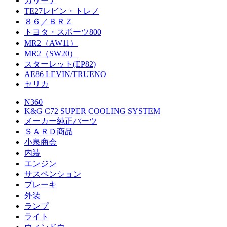
カリーナ
TE27レビン・トレノ
８６／ＢＲＺ
トヨタ・スポーツ800
MR2（AW11）
MR2（SW20）
スターレット(EP82)
AE86 LEVIN/TRUENO
セリカ
N360
K&G C72 SUPER COOLING SYSTEM
メーカー純正パーツ
ＳＡＲＤ商品
小泉商会
内装
エンジン
サスペンション
ブレーキ
外装
ランプ
ライト