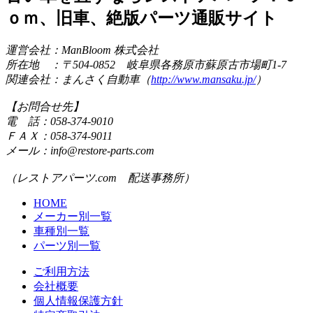
ｏｍ、旧車、絶版パーツ通販サイト
運営会社：ManBloom 株式会社
所在地 ：〒504-0852 岐阜県各務原市蘇原古市場町1-7
関連会社：まんさく自動車（
http://www.mansaku.jp/
）
【お問合せ先】
電 話：058-374-9010
ＦＡＸ：058-374-9011
メール：info@restore-parts.com
（レストアパーツ.com 配送事務所）
HOME
メーカー別一覧
車種別一覧
パーツ別一覧
ご利用方法
会社概要
個人情報保護方針