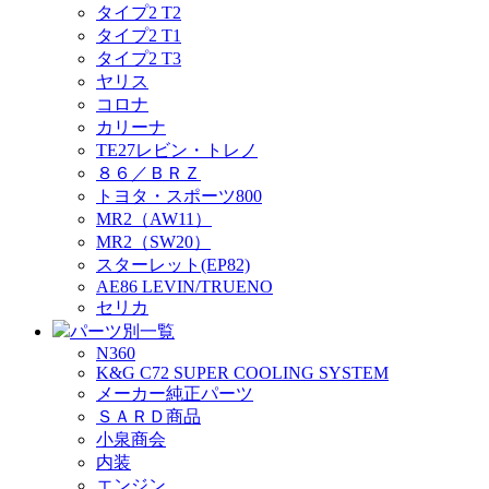
タイプ2 T2
タイプ2 T1
タイプ2 T3
ヤリス
コロナ
カリーナ
TE27レビン・トレノ
８６／ＢＲＺ
トヨタ・スポーツ800
MR2（AW11）
MR2（SW20）
スターレット(EP82)
AE86 LEVIN/TRUENO
セリカ
パーツ別一覧
N360
K&G C72 SUPER COOLING SYSTEM
メーカー純正パーツ
ＳＡＲＤ商品
小泉商会
内装
エンジン