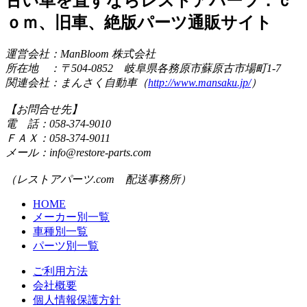
古い車を直すならレストアパーツ．ｃ
ｏｍ、旧車、絶版パーツ通販サイト
運営会社：ManBloom 株式会社
所在地 ：〒504-0852 岐阜県各務原市蘇原古市場町1-7
関連会社：まんさく自動車（
http://www.mansaku.jp/
）
【お問合せ先】
電 話：058-374-9010
ＦＡＸ：058-374-9011
メール：info@restore-parts.com
（レストアパーツ.com 配送事務所）
HOME
メーカー別一覧
車種別一覧
パーツ別一覧
ご利用方法
会社概要
個人情報保護方針