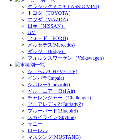
クラシックミニ(CLASSIC MINI)
トヨタ（TOYOTA）
マツダ（MAZDA)
日産（NISSAN）
GM
フォード（FORD)
メルセデス(Mercedes)
ダッジ（Dodge）
フォルクスワーゲン（Volkswagen）
車種別一覧
シェベル(CHEVELLE)
インパラ(Impala)
シボレー(Chevrolet)
ベル・エアー(Bel Air)
チャレンジャー（Challenger）
フェアレディZ(FairladyZ)
ブルーバード(Bluebird)
スカイライン(Skyline)
サニー
ローレル
マスタング(MUSTANG)