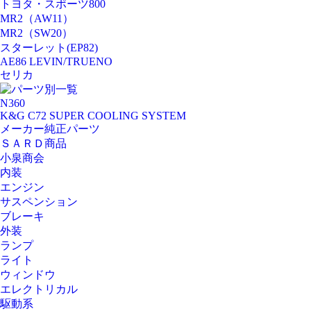
トヨタ・スポーツ800
MR2（AW11）
MR2（SW20）
スターレット(EP82)
AE86 LEVIN/TRUENO
セリカ
パーツ別一覧
N360
K&G C72 SUPER COOLING SYSTEM
メーカー純正パーツ
ＳＡＲＤ商品
小泉商会
内装
エンジン
サスペンション
ブレーキ
外装
ランプ
ライト
ウィンドウ
エレクトリカル
駆動系