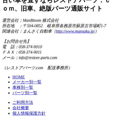
古い車を直すならレストアパーツ．ｃ
ｏｍ、旧車、絶版パーツ通販サイト
運営会社：ManBloom 株式会社
所在地 ：〒504-0852 岐阜県各務原市蘇原古市場町1-7
関連会社：まんさく自動車（
http://www.mansaku.jp/
）
【お問合せ先】
電 話：058-374-9010
ＦＡＸ：058-374-9011
メール：info@restore-parts.com
（レストアパーツ.com 配送事務所）
HOME
メーカー別一覧
車種別一覧
パーツ別一覧
ご利用方法
会社概要
個人情報保護方針