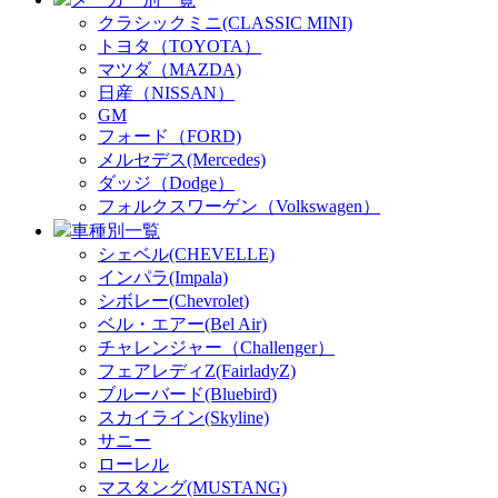
クラシックミニ(CLASSIC MINI)
トヨタ（TOYOTA）
マツダ（MAZDA)
日産（NISSAN）
GM
フォード（FORD)
メルセデス(Mercedes)
ダッジ（Dodge）
フォルクスワーゲン（Volkswagen）
車種別一覧
シェベル(CHEVELLE)
インパラ(Impala)
シボレー(Chevrolet)
ベル・エアー(Bel Air)
チャレンジャー（Challenger）
フェアレディZ(FairladyZ)
ブルーバード(Bluebird)
スカイライン(Skyline)
サニー
ローレル
マスタング(MUSTANG)