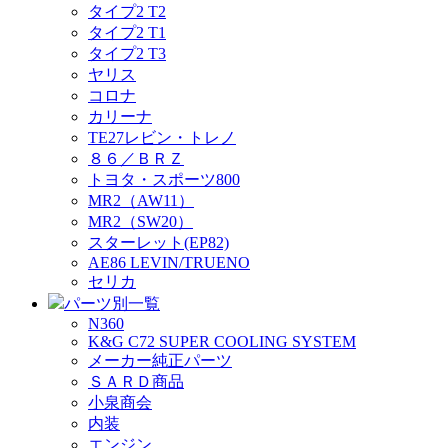
タイプ2 T2
タイプ2 T1
タイプ2 T3
ヤリス
コロナ
カリーナ
TE27レビン・トレノ
８６／ＢＲＺ
トヨタ・スポーツ800
MR2（AW11）
MR2（SW20）
スターレット(EP82)
AE86 LEVIN/TRUENO
セリカ
パーツ別一覧
N360
K&G C72 SUPER COOLING SYSTEM
メーカー純正パーツ
ＳＡＲＤ商品
小泉商会
内装
エンジン