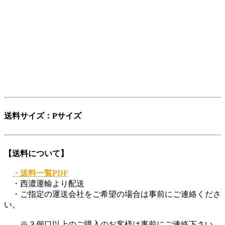
少し不思議な日本語英語ですが、そこがいかにも日本的で、
私達らしさだと思っています。
「日本を代表する旧車向けパーツ会社に育ちたい」——そん
な願いも込めています。
ぜひ、この言葉を覚えてください。
登録商標第6729649号
送料サイズ：Pサイズ
【送料について】
・送料一覧PDF
・西濃運輸より配送
・ご指定の運送会社をご希望の場合は事前にご連絡くださ
い。
※３個口以上のご購入のお客様は事前にご連絡下さい。