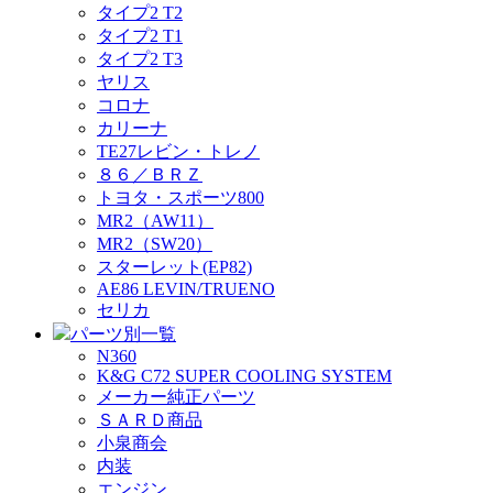
タイプ2 T2
タイプ2 T1
タイプ2 T3
ヤリス
コロナ
カリーナ
TE27レビン・トレノ
８６／ＢＲＺ
トヨタ・スポーツ800
MR2（AW11）
MR2（SW20）
スターレット(EP82)
AE86 LEVIN/TRUENO
セリカ
パーツ別一覧
N360
K&G C72 SUPER COOLING SYSTEM
メーカー純正パーツ
ＳＡＲＤ商品
小泉商会
内装
エンジン