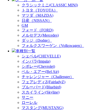
クラシックミニ(CLASSIC MINI)
トヨタ（TOYOTA）
マツダ（MAZDA)
日産（NISSAN）
GM
フォード（FORD)
メルセデス(Mercedes)
ダッジ（Dodge）
フォルクスワーゲン（Volkswagen）
車種別一覧
シェベル(CHEVELLE)
インパラ(Impala)
シボレー(Chevrolet)
ベル・エアー(Bel Air)
チャレンジャー（Challenger）
フェアレディZ(FairladyZ)
ブルーバード(Bluebird)
スカイライン(Skyline)
サニー
ローレル
マスタング(MUSTANG)