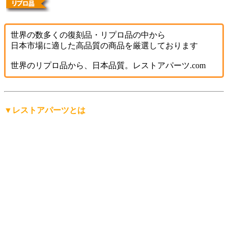
世界の数多くの復刻品・リプロ品の中から
日本市場に適した高品質の商品を厳選しております
世界のリプロ品から、日本品質。レストアパーツ.com
▼レストアパーツとは
「レストアパーツ」は、
レストアパーツ.comが生み出したオ
リジナルの言葉
です。
レストア用の部品は英語で「Restoration Parts（レストレーシ
ョン・パーツ）」と呼ばれますが、日本人にもっと分かりや
すく、名前から仕事の内容を直感的に連想できる言葉にした
い。そして、ありそうで世の中にまだ無い言葉を名前にした
い。
そんな想いから「レストアパーツ」という言葉をつくりまし
た。