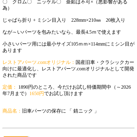
〇 クロム〇 ニッケル〇 亜鉛は不可×（悪影響がある
為）
じゃばら折り + ミシン目入り 228mm×210㎜ 20枚入り
なが～いパーツを包みたいなら、最長4.5ｍで使えます
小さいパーツ用には最小サイズ105ｍｍ×114mmにミシン目が
あります
レストアパーツ.comオリジナル：
国産旧車・クラシックカー
向けに最適化し、レストアパーツ.comオリジナルとして開発
された商品です
定価：
1890円のところ、今だけお試し特価期間中（～2026
年7月まで）
1650円
でお試し頂けます
商品名：
旧車パーツの保存に 「 錆ニック 」