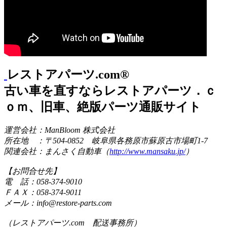
レストアパーツ.com®
古い車を直すならレストアパーツ．ｃ
ｏｍ、旧車、絶版パーツ通販サイト
運営会社：ManBloom 株式会社
所在地 ：〒504-0852 岐阜県各務原市蘇原古市場町1-7
関連会社：まんさく自動車（
http://www.mansaku.jp/
）
【お問合せ先】
電 話：058-374-9010
ＦＡＸ：058-374-9011
メール：info@restore-parts.com
（レストアパーツ.com 配送事務所）