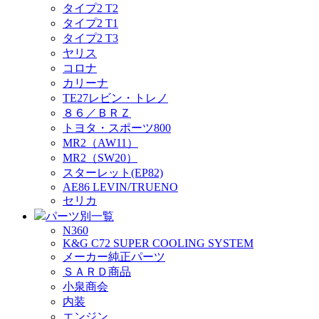
タイプ2 T2
タイプ2 T1
タイプ2 T3
ヤリス
コロナ
カリーナ
TE27レビン・トレノ
８６／ＢＲＺ
トヨタ・スポーツ800
MR2（AW11）
MR2（SW20）
スターレット(EP82)
AE86 LEVIN/TRUENO
セリカ
パーツ別一覧
N360
K&G C72 SUPER COOLING SYSTEM
メーカー純正パーツ
ＳＡＲＤ商品
小泉商会
内装
エンジン