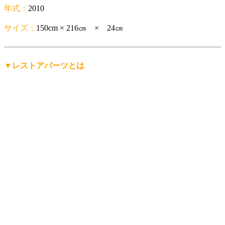
年式：
2010
サイズ：
150cm × 216㎝ × 24㎝
▼レストアパーツとは
「レストアパーツ」は、
レストアパーツ.comが生み出したオ
リジナルの言葉
です。
レストア用の部品は英語で「Restoration Parts（レストレーシ
ョン・パーツ）」と呼ばれますが、日本人にもっと分かりや
すく、名前から仕事の内容を直感的に連想できる言葉にした
い。そして、ありそうで世の中にまだ無い言葉を名前にした
い。
そんな想いから「レストアパーツ」という言葉をつくりまし
た。
少し不思議な日本語英語ですが、そこがいかにも日本的で、
私達らしさだと思っています。
「日本を代表する旧車向けパーツ会社に育ちたい」——そん