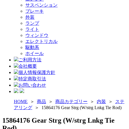
サスペンション
ブレーキ
外装
ランプ
ライト
ウィンドウ
エレクトリカル
駆動系
ホイール
ご利用方法
会社概要
個人情報保護方針
特定商取引法
お問い合わせ
HOME
＞
商品
＞
商品カテゴリー
＞
内装
＞
ステ
アリング
＞
15864176 Gear Strg (W/strg Lnkg Tie Rod)
15864176 Gear Strg (W/strg Lnkg Tie
Rod)