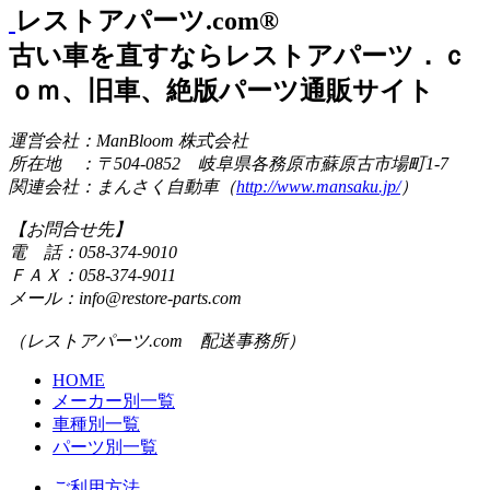
レストアパーツ.com®
古い車を直すならレストアパーツ．ｃ
ｏｍ、旧車、絶版パーツ通販サイト
運営会社：ManBloom 株式会社
所在地 ：〒504-0852 岐阜県各務原市蘇原古市場町1-7
関連会社：まんさく自動車（
http://www.mansaku.jp/
）
【お問合せ先】
電 話：058-374-9010
ＦＡＸ：058-374-9011
メール：info@restore-parts.com
（レストアパーツ.com 配送事務所）
HOME
メーカー別一覧
車種別一覧
パーツ別一覧
ご利用方法