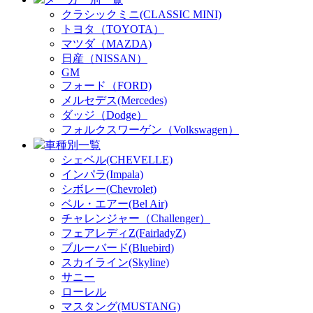
クラシックミニ(CLASSIC MINI)
トヨタ（TOYOTA）
マツダ（MAZDA)
日産（NISSAN）
GM
フォード（FORD)
メルセデス(Mercedes)
ダッジ（Dodge）
フォルクスワーゲン（Volkswagen）
車種別一覧
シェベル(CHEVELLE)
インパラ(Impala)
シボレー(Chevrolet)
ベル・エアー(Bel Air)
チャレンジャー（Challenger）
フェアレディZ(FairladyZ)
ブルーバード(Bluebird)
スカイライン(Skyline)
サニー
ローレル
マスタング(MUSTANG)