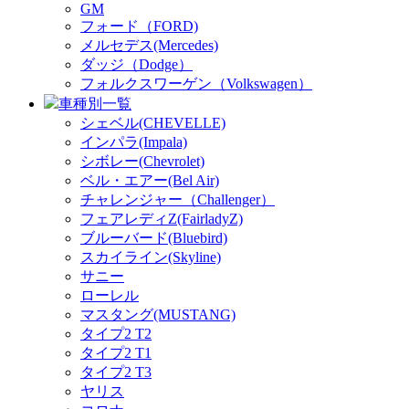
GM
フォード（FORD)
メルセデス(Mercedes)
ダッジ（Dodge）
フォルクスワーゲン（Volkswagen）
車種別一覧
シェベル(CHEVELLE)
インパラ(Impala)
シボレー(Chevrolet)
ベル・エアー(Bel Air)
チャレンジャー（Challenger）
フェアレディZ(FairladyZ)
ブルーバード(Bluebird)
スカイライン(Skyline)
サニー
ローレル
マスタング(MUSTANG)
タイプ2 T2
タイプ2 T1
タイプ2 T3
ヤリス