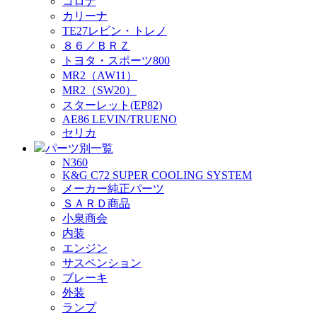
コロナ
カリーナ
TE27レビン・トレノ
８６／ＢＲＺ
トヨタ・スポーツ800
MR2（AW11）
MR2（SW20）
スターレット(EP82)
AE86 LEVIN/TRUENO
セリカ
パーツ別一覧
N360
K&G C72 SUPER COOLING SYSTEM
メーカー純正パーツ
ＳＡＲＤ商品
小泉商会
内装
エンジン
サスペンション
ブレーキ
外装
ランプ