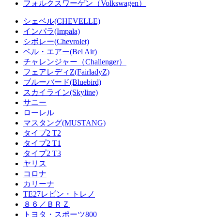
フォルクスワーゲン（Volkswagen）
シェベル(CHEVELLE)
インパラ(Impala)
シボレー(Chevrolet)
ベル・エアー(Bel Air)
チャレンジャー（Challenger）
フェアレディZ(FairladyZ)
ブルーバード(Bluebird)
スカイライン(Skyline)
サニー
ローレル
マスタング(MUSTANG)
タイプ2 T2
タイプ2 T1
タイプ2 T3
ヤリス
コロナ
カリーナ
TE27レビン・トレノ
８６／ＢＲＺ
トヨタ・スポーツ800