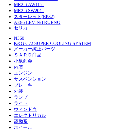
MR2（AW11）
MR2（SW20）
スターレット(EP82)
AE86 LEVIN/TRUENO
セリカ
N360
K&G C72 SUPER COOLING SYSTEM
メーカー純正パーツ
ＳＡＲＤ商品
小泉商会
内装
エンジン
サスペンション
ブレーキ
外装
ランプ
ライト
ウィンドウ
エレクトリカル
駆動系
ホイール