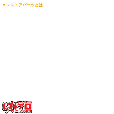
▼レストアパーツとは
「レストアパーツ」は、
レストアパーツ.comが生み出したオ
リジナルの言葉
です。
レストア用の部品は英語で「Restoration Parts（レストレーシ
ョン・パーツ）」と呼ばれますが、日本人にもっと分かりや
すく、名前から仕事の内容を直感的に連想できる言葉にした
い。そして、ありそうで世の中にまだ無い言葉を名前にした
い。
そんな想いから「レストアパーツ」という言葉をつくりまし
た。
少し不思議な日本語英語ですが、そこがいかにも日本的で、
私達らしさだと思っています。
「日本を代表する旧車向けパーツ会社に育ちたい」——そん
な願いも込めています。
ぜひ、この言葉を覚えてください。