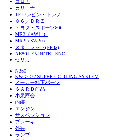
コロナ
カリーナ
TE27レビン・トレノ
８６／ＢＲＺ
トヨタ・スポーツ800
MR2（AW11）
MR2（SW20）
スターレット(EP82)
AE86 LEVIN/TRUENO
セリカ
N360
K&G C72 SUPER COOLING SYSTEM
メーカー純正パーツ
ＳＡＲＤ商品
小泉商会
内装
エンジン
サスペンション
ブレーキ
外装
ランプ