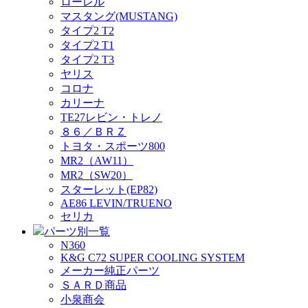
ローレル
マスタング(MUSTANG)
タイプ2 T2
タイプ2 T1
タイプ2 T3
ヤリス
コロナ
カリーナ
TE27レビン・トレノ
８６／ＢＲＺ
トヨタ・スポーツ800
MR2（AW11）
MR2（SW20）
スターレット(EP82)
AE86 LEVIN/TRUENO
セリカ
パーツ別一覧
N360
K&G C72 SUPER COOLING SYSTEM
メーカー純正パーツ
ＳＡＲＤ商品
小泉商会